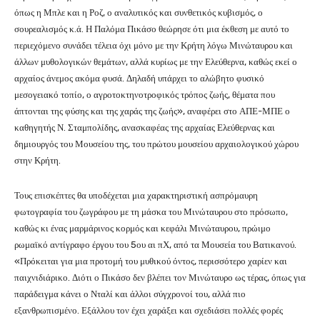
όπως η Μπλε και η Ροζ, ο αναλυτικός και συνθετικός κυβισμός, ο
σουρεαλισμός κ.ά. Η Παλόμα Πικάσο θεώρησε ότι μια έκθεση με αυτό το
περιεχόμενο συνάδει τέλεια όχι μόνο με την Κρήτη λόγω Μινώταυρου και
άλλων μυθολογικών θεμάτων, αλλά κυρίως με την Ελεύθερνα, καθώς εκεί ο
αρχαίος άνεμος ακόμα φυσά. Δηλαδή υπάρχει το αλώβητο φυσικό
μεσογειακό τοπίο, ο αγροτοκτηνοτροφικός τρόπος ζωής, θέματα που
άπτονται της φύσης και της χαράς της ζωής», αναφέρει στο ΑΠΕ-ΜΠΕ ο
καθηγητής Ν. Σταμπολίδης, ανασκαφέας της αρχαίας Ελεύθερνας και
δημιουργός του Μουσείου της, του πρώτου μουσείου αρχαιολογικού χώρου
στην Κρήτη.
Τους επισκέπτες θα υποδέχεται μια χαρακτηριστική ασπρόμαυρη
φωτογραφία του ζωγράφου με τη μάσκα του Μινώταυρου στο πρόσωπο,
καθώς κι ένας μαρμάρινος κορμός και κεφάλι Μινώταυρου, πρώιμο
ρωμαϊκό αντίγραφο έργου του 5ου αι πΧ, από τα Μουσεία του Βατικανού.
«Πρόκειται για μια προτομή του μυθικού όντος, περισσότερο χαρίεν και
παιχνιδιάρικο. Διότι ο Πικάσο δεν βλέπει τον Μινώταυρο ως τέρας, όπως για
παράδειγμα κάνει ο Νταλί και άλλοι σύγχρονοί του, αλλά πιο
εξανθρωπισμένο. Εξάλλου τον έχει χαράξει και σχεδιάσει πολλές φορές