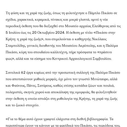
Τη φύση και τη χαρά της ζωής, όπως τη φιλοτέχνησε ο Πάμπλο Πικάσο σε
σχέδια, χαρακτικά, κεραμικά, πίνακες και μικρά γλυπτά, υμνεί η νέα
περιοδική έκθεση που θα διεξαχθεί στο Μουσείο αρχαίας Ελεύθερνας από τις
5 Ιουλίου έως τις 20 Οκτωβρίου 2024. Η έκθεση με τίτλο «Πικάσο στην
Κρήτη: η χαρά της ζωής», που επιμελούνται ο καθηγητής Νικόλαος
Σταμπολίδης, γενικός διευθυντής του Μουσείου Ακρόπολης, και η Παλόμα
Πικάσο, κόρη του σπουδαίου καλλιτέχνη, πήρε πρόσφατα το «πράσινο
φως», αλλά και τα εύσημα του Κεντρικού Αρχαιολογικού Συμβουλίου.
Συνολικά 62 έργα κυρίως από την προσωπική συλλογή της Παλόμα Πικάσο
που αποτυπώνουν μυθικές μορφές, όχι μόνο τον γνωστό Μινώταυρο, αλλά
και Φαύνους, Πάνες, Σατύρους, καθώς επίσης κοπάδια ζώων και πουλιά,
πολεμιστές, σκηνές χορού και αποκάλυψη της ομορφιάς, θα φιλοξενηθούν
στην έκθεση η οποία εστιάζει στη μυθολογία της Κρήτης, τη χαρά της ζωής
και το ζωικό στοιχείο.
«Για το θέμα αυτό έχουν γραφτεί ελάχιστα στη διεθνή βιβλιογραφία. Τα
περισσότερα έχουν να κάνουν με τα φροϊδικά του Πικάσο, τις περιόδους του,