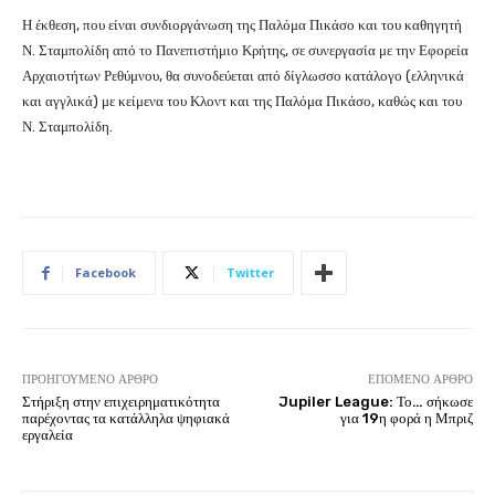
Η έκθεση, που είναι συνδιοργάνωση της Παλόμα Πικάσο και του καθηγητή
Ν. Σταμπολίδη από το Πανεπιστήμιο Κρήτης, σε συνεργασία με την Εφορεία
Αρχαιοτήτων Ρεθύμνου, θα συνοδεύεται από δίγλωσσο κατάλογο (ελληνικά
και αγγλικά) με κείμενα του Κλοντ και της Παλόμα Πικάσο, καθώς και του
Ν. Σταμπολίδη.
Facebook
Twitter
ΠΡΟΗΓΟΎΜΕΝΟ ΆΡΘΡΟ
ΕΠΌΜΕΝΟ ΆΡΘΡΟ
Στήριξη στην επιχειρηματικότητα
Jupiler League: Το… σήκωσε
παρέχοντας τα κατάλληλα ψηφιακά
για 19η φορά η Μπριζ
εργαλεία