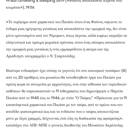
«Faun unveiling a Sleeping Girl» («Φαύνος αποκαλύπτει κορίτσι που
κοιμάται»), 1936.
«Το περίφημο αυτό χαρακτικό του Πικάσο όπου ένας Φαύνος σηκώνει το
ένδυμα μιας ημίγυμνης γυναίκας και αποκαλύπτει την ομορφιά της, δεν είναι
μόνο εμπνευσμένο από τον Ρέμπραντ, όπως λέγεται, αλλά κυρίως ταιριάζει σε
ελληνιστικά και πρώιμα ρωμαϊκά πρότυπα, όπου ένας σάτυρος αποκαλύπτει
την ομορφιά μιας γυναίκας ή ενός ερμαφρόδιτου ή ακόμα και της
Αριάδνης», υπογραμμίζει ο Ν. Σταμπολίδης.
Ιδιαίτερο ενδιαφέρον έχει επίσης το γεγονός ότι στο εσωτερικό τεσσάρων (4)
από τις 20 προθήκες του μουσείου θα τοποθετηθούν έργα του Πικάσο για
πρώτη φορά σε συνομιλία με αρχαιότητες, ενώ στην αίθουσα των περιοδικών
εκθέσεων θα παρουσιαστούν οι 11 λιθογραφίες που δημιούργησε ο Πάμπλο
Πικάσο από το 1945 έως το 1946, με τίτλο “Ο Ταύρος”. «Πρόκειται για τα 11
καταπληκτικά χαρακτικά του Πικάσο με τον ταύρο, από το πρώτο που τον
αποδίδει φυσιοκρατικά έως και το ενδέκατο που ο ταύρος απεικονίζεται
μόνο με λίγες γραμμές, δείχνοντας έτσι όλη τη διαδικασία της αφαίρεσης»,
καταλήγει στο ΑΠΕ-ΜΠΕ ο γενικός διευθυντής του Μουσείου Ακρόπολης.