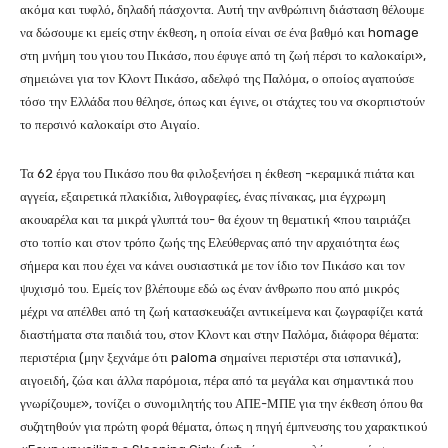
ακόμα και τυφλό, δηλαδή πάσχοντα. Αυτή την ανθρώπινη διάσταση θέλουμε
να δώσουμε κι εμείς στην έκθεση, η οποία είναι σε ένα βαθμό και homage
στη μνήμη του γιου του Πικάσο, που έφυγε από τη ζωή πέρσι το καλοκαίρι»,
σημειώνει για τον Κλοντ Πικάσο, αδελφό της Παλόμα, ο οποίος αγαπούσε
τόσο την Ελλάδα που θέλησε, όπως και έγινε, οι στάχτες του να σκορπιστούν
το περσινό καλοκαίρι στο Αιγαίο.
Τα 62 έργα του Πικάσο που θα φιλοξενήσει η έκθεση -κεραμικά πιάτα και
αγγεία, εξαιρετικά πλακίδια, λιθογραφίες, ένας πίνακας, μια έγχρωμη
ακουαρέλα και τα μικρά γλυπτά του- θα έχουν τη θεματική «που ταιριάζει
στο τοπίο και στον τρόπο ζωής της Ελεύθερνας από την αρχαιότητα έως
σήμερα και που έχει να κάνει ουσιαστικά με τον ίδιο τον Πικάσο και τον
ψυχισμό του. Εμείς τον βλέπουμε εδώ ως έναν άνθρωπο που από μικρός
μέχρι να απέλθει από τη ζωή κατασκευάζει αντικείμενα και ζωγραφίζει κατά
διαστήματα στα παιδιά του, στον Κλοντ και στην Παλόμα, διάφορα θέματα:
περιστέρια (μην ξεχνάμε ότι paloma σημαίνει περιστέρι στα ισπανικά),
αιγοειδή, ζώα και άλλα παρόμοια, πέρα από τα μεγάλα και σημαντικά που
γνωρίζουμε», τονίζει ο συνομιλητής του ΑΠΕ-ΜΠΕ για την έκθεση όπου θα
συζητηθούν για πρώτη φορά θέματα, όπως η πηγή έμπνευσης του χαρακτικού