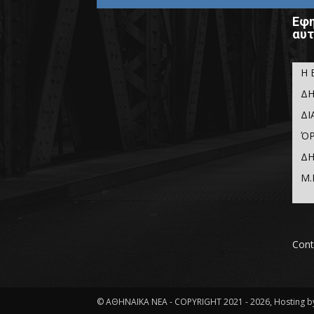
Εφη
αυτ
Η 
ΔΗ
ΔΙ
ΌΡ
ΔΗ
Μ.
Cont
© ΑΘΗΝΑΪΚΑ ΝΕΑ - COPYRIGHT 2021 - 2026, Hosting by