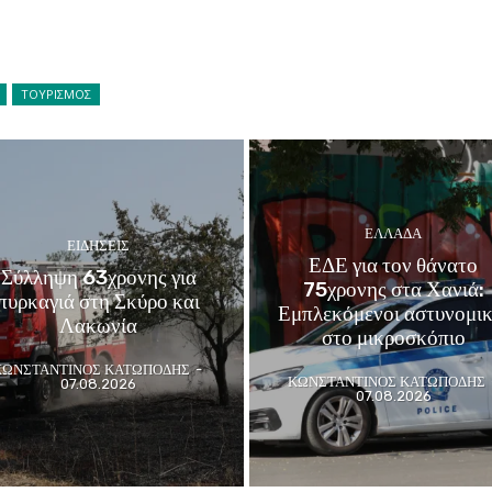
ΤΟΥΡΙΣΜΟΣ
ΕΛΛΑΔΑ
ΕΙΔΗΣΕΙΣ
ΕΔΕ για τον θάνατο
Σύλληψη 63χρονης για
75χρονης στα Χανιά:
πυρκαγιά στη Σκύρο και
Εμπλεκόμενοι αστυνομικ
Λακωνία
στο μικροσκόπιο
ΚΩΝΣΤΑΝΤΙΝΟΣ ΚΑΤΩΠΟΔΗΣ
-
ΚΩΝΣΤΑΝΤΙΝΟΣ ΚΑΤΩΠΟΔΗΣ
07.08.2026
07.08.2026