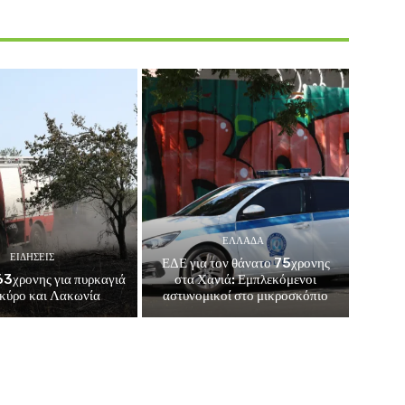
ΕΛΛΑΔΑ
ΕΙΔΗΣΕΙΣ
ΕΔΕ για τον θάνατο 75χρονης
3χρονης για πυρκαγιά
στα Χανιά: Εμπλεκόμενοι
κύρο και Λακωνία
αστυνομικοί στο μικροσκόπιο