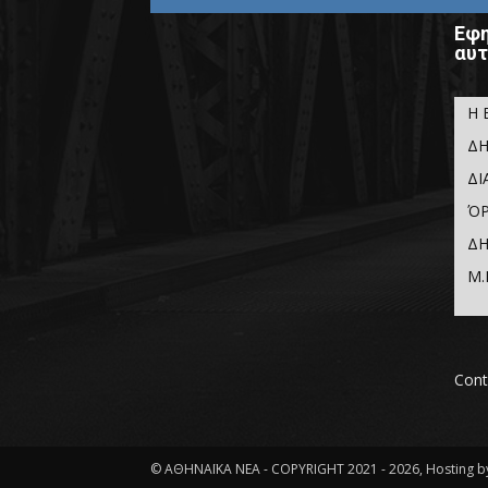
Εφη
αυτ
Η 
ΔΗ
ΔΙ
ΌΡ
ΔΗ
Μ.
Cont
© ΑΘΗΝΑΪΚΑ ΝΕΑ - COPYRIGHT 2021 - 2026, Hosting by