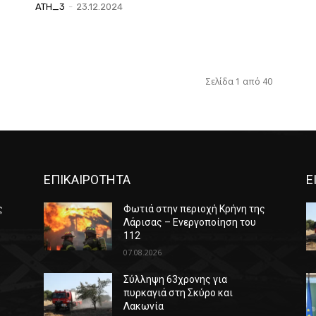
ATH_3
-
23.12.2024
Σελίδα 1 από 40
ΕΠΙΚΑΙΡΟΤΗΤΑ
Ε
ς
Φωτιά στην περιοχή Κρήνη της
Λάρισας – Ενεργοποίηση του
112
07.08.2026
Σύλληψη 63χρονης για
πυρκαγιά στη Σκύρο και
Λακωνία