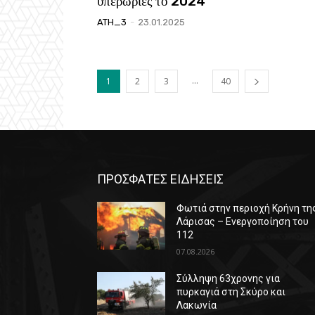
υπερωρίες το 2024
ATH_3
-
23.01.2025
...
1
2
3
40
ΠΡΟΣΦΑΤΕΣ ΕΙΔΗΣΕΙΣ
Φωτιά στην περιοχή Κρήνη τη
Λάρισας – Ενεργοποίηση του
112
07.08.2026
Σύλληψη 63χρονης για
πυρκαγιά στη Σκύρο και
Λακωνία