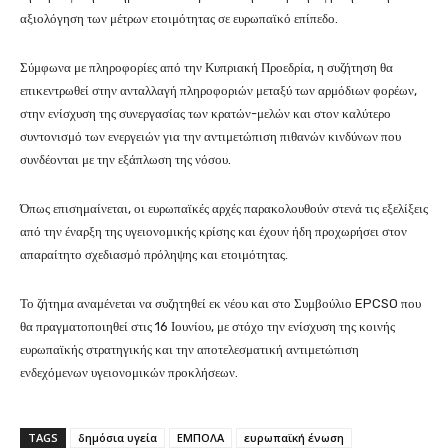
αξιολόγηση των μέτρων ετοιμότητας σε ευρωπαϊκό επίπεδο.
Σύμφωνα με πληροφορίες από την Κυπριακή Προεδρία, η συζήτηση θα
επικεντρωθεί στην ανταλλαγή πληροφοριών μεταξύ των αρμόδιων φορέων,
στην ενίσχυση της συνεργασίας των κρατών-μελών και στον καλύτερο
συντονισμό των ενεργειών για την αντιμετώπιση πιθανών κινδύνων που
συνδέονται με την εξάπλωση της νόσου.
Όπως επισημαίνεται, οι ευρωπαϊκές αρχές παρακολουθούν στενά τις εξελίξεις
από την έναρξη της υγειονομικής κρίσης και έχουν ήδη προχωρήσει στον
απαραίτητο σχεδιασμό πρόληψης και ετοιμότητας.
Το ζήτημα αναμένεται να συζητηθεί εκ νέου και στο Συμβούλιο EPCSO που
θα πραγματοποιηθεί στις 16 Ιουνίου, με στόχο την ενίσχυση της κοινής
ευρωπαϊκής στρατηγικής και την αποτελεσματική αντιμετώπιση
ενδεχόμενων υγειονομικών προκλήσεων.
TAGS
δημόσια υγεία
ΕΜΠΟΛΑ
ευρωπαϊκή ένωση