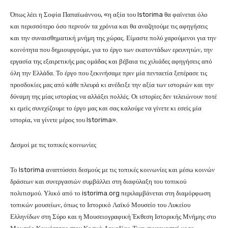
Όπως λέει η Σοφία Παπαϊωάννου, «η αξία του Istorima θα φαίνεται όλο
και περισσότερο όσο περνούν τα χρόνια και θα αναζητούμε τις αφηγήσεις
και την συναισθηματική μνήμη της χώρας. Είμαστε πολύ χαρούμενοι για την
κοινότητα που δημιουργούμε, για το έργο των εκατοντάδων ερευνητών, την
εργασία της εξαιρετικής μας ομάδας και βέβαια τις χιλιάδες αφηγήσεις από
όλη την Ελλάδα. Το έργο που ξεκινήσαμε πριν μία πενταετία ξεπέρασε τις
προσδοκίες μας από κάθε πλευρά κι ανέδειξε την αξία των ιστοριών και την
δύναμη της μίας ιστορίας να αλλάξει πολλές. Οι ιστορίες δεν τελειώνουν ποτέ
κι εμείς συνεχίζουμε το έργο μας και σας καλούμε να γίνετε κι εσείς μία
ιστορία, να γίνετε μέρος του Istorima».
Δεσμοί με τις τοπικές κοινωνίες
Το Istorima αναπτύσσει δεσμούς με τις τοπικές κοινωνίες και μέσω κοινών
δράσεων και συνεργασιών συμβάλλει στη διαφύλαξη του τοπικού
πολιτισμού. Υλικό από το istorima.org περιλαμβάνεται στη διαμόρφωση
τοπικών μουσείων, όπως το Ιστορικό Λαϊκό Μουσείο του Λυκείου
Ελληνίδων στη Σύρο και η Μουσειογραφική Έκθεση Ιστορικής Μνήμης στο