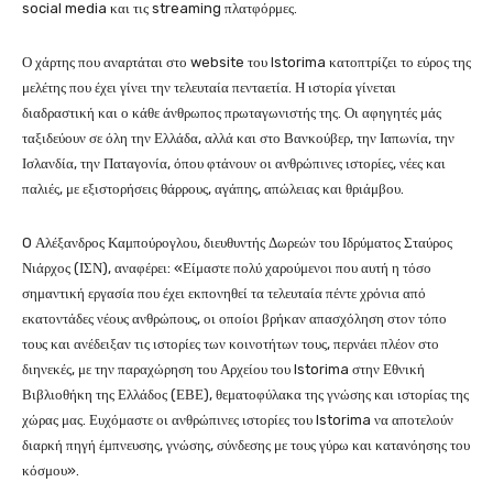
social media και τις streaming πλατφόρμες.
Ο χάρτης που αναρτάται στο website του Istorima κατοπτρίζει το εύρος της
μελέτης που έχει γίνει την τελευταία πενταετία. Η ιστορία γίνεται
διαδραστική και ο κάθε άνθρωπος πρωταγωνιστής της. Οι αφηγητές μάς
ταξιδεύουν σε όλη την Ελλάδα, αλλά και στο Βανκούβερ, την Ιαπωνία, την
Ισλανδία, την Παταγονία, όπου φτάνουν οι ανθρώπινες ιστορίες, νέες και
παλιές, με εξιστορήσεις θάρρους, αγάπης, απώλειας και θριάμβου.
O Αλέξανδρος Καμπούρογλου, διευθυντής Δωρεών του Ιδρύματος Σταύρος
Νιάρχος (ΙΣΝ), αναφέρει: «Είμαστε πολύ χαρούμενοι που αυτή η τόσο
σημαντική εργασία που έχει εκπονηθεί τα τελευταία πέντε χρόνια από
εκατοντάδες νέους ανθρώπους, οι οποίοι βρήκαν απασχόληση στον τόπο
τους και ανέδειξαν τις ιστορίες των κοινοτήτων τους, περνάει πλέον στο
διηνεκές, με την παραχώρηση του Αρχείου του Istorima στην Εθνική
Βιβλιοθήκη της Ελλάδος (ΕΒΕ), θεματοφύλακα της γνώσης και ιστορίας της
χώρας μας. Ευχόμαστε οι ανθρώπινες ιστορίες του Istorima να αποτελούν
διαρκή πηγή έμπνευσης, γνώσης, σύνδεσης με τους γύρω και κατανόησης του
κόσμου».