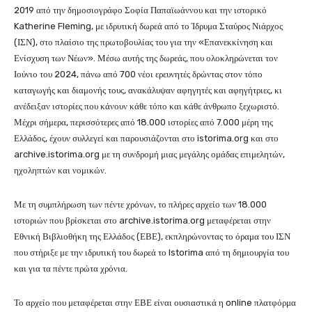
2019 από την δημοσιογράφο Σοφία Παπαϊωάννου και την ιστορικό
Katherine Fleming, με ιδρυτική δωρεά από το Ίδρυμα Σταύρος Νιάρχος
(ΙΣΝ), στο πλαίσιο της πρωτοβουλίας του για την «Επανεκκίνηση και
Ενίσχυση των Νέων». Μέσω αυτής της δωρεάς, που ολοκληρώνεται τον
Ιούνιο του 2024, πάνω από 700 νέοι ερευνητές δρώντας στον τόπο
καταγωγής και διαμονής τους, ανακάλυψαν αφηγητές και αφηγήτριες, κι
ανέδειξαν ιστορίες που κάνουν κάθε τόπο και κάθε άνθρωπο ξεχωριστό.
Μέχρι σήμερα, περισσότερες από 18.000 ιστορίες από 7.000 μέρη της
Ελλάδος, έχουν συλλεγεί και παρουσιάζονται στο istorima.org και στο
archive.istorima.org με τη συνδρομή μιας μεγάλης ομάδας επιμελητών,
ηχοληπτών και νομικών.
Με τη συμπλήρωση των πέντε χρόνων, το πλήρες αρχείο των 18.000
ιστοριών που βρίσκεται στο archive.istorima.org μεταφέρεται στην
Εθνική Βιβλιοθήκη της Ελλάδος (ΕΒΕ), εκπληρώνοντας το όραμα του ΙΣΝ
που στήριξε με την ιδρυτική του δωρεά το Istorima από τη δημιουργία του
και για τα πέντε πρώτα χρόνια.
Το αρχείο που μεταφέρεται στην ΕΒΕ είναι ουσιαστικά η online πλατφόρμα