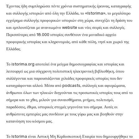
Έχοντας ήδη συμπληρώσει πέντε χρόνια συστηματικής έρευνας, καταγραφής
και συλλογής ιστοριών από όλη την Ελλάδα, το «Istorima», το μεγαλύτερο
εγχείρημα συλλογής προφορικών ιστοριών στη χώρα, συνεχίζει τη δράση του
και εμπλουτίζεται με ανανεωμένο website και νέες σειρές και συλλογές.
Περισσότερες από 18.000 ιστορίες συνθέτουν ένα μοναδικό αρχείο
προφορικής ιστορίας και κληρονομιάς, από κάθε πόλη, νησί και χωριό της
Ελλάδας.
Το istorima.org αποτελεί ένα μείγμα δημοσιογραφίας και ιστορίας και
λειτουργεί ως μια σύγχρονη πολιτιστική ηλεκτρονική βιβλιοθήκη, όπου
συλλέγονται και παρουσιάζονται χιλιάδες προφορικές ιστορίες που δεν
καταγράφονται αλλού. Μέσα από podcasts, συλλογές και αφιερώματα,
άνθρωποι όλων των ηλικιών διηγούνται τις προσωπικές ιστορίες τους από το
σήμερα και το χθες, μιλούν για συναισθήματα, μνήμες, πολιτισμό,
παραδόσεις, έθιμα, ιστορικές στιγμές γεγονότα του σήμερα. Αυτές οι
ανθρώπινες εμπειρίες μας συνδέουν με τους γύρω μας και βοηθούν στην
κατανόηση του κόσμου μας.
Το Istorima είναι Αστική Μη Κερδοσκοπική Εταιρία που δημιουργήθηκε το