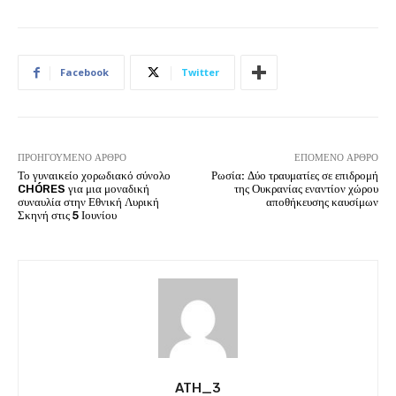
Facebook
Twitter
ΠΡΟΗΓΟΎΜΕΝΟ ΆΡΘΡΟ
ΕΠΌΜΕΝΟ ΆΡΘΡΟ
Το γυναικείο χορωδιακό σύνολο
Ρωσία: Δύο τραυματίες σε επιδρομή
CHÓRES για μια μοναδική
της Ουκρανίας εναντίον χώρου
συναυλία στην Εθνική Λυρική
αποθήκευσης καυσίμων
Σκηνή στις 5 Ιουνίου
ATH_3