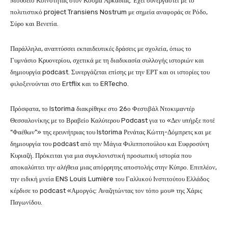
Μουσείο Κοινότητας στον Κοσμά Αρκαδίας. Έχει συνεργαστεί με το
πολιτιστικό project Transiens Nostrum με σημεία αναφοράς σε Ρόδο,
Σύρο και Βενετία.
Παράλληλα, αναπτύσσει εκπαιδευτικές δράσεις με σχολεία, όπως το
Γυμνάσιο Κρυονερίου, σχετικά με τη διαδικασία συλλογής ιστοριών και
δημιουργία podcast. Συνεργάζεται επίσης με την ΕΡΤ και οι ιστορίες του
φιλοξενούνται στο Ertflix και το ERTecho.
Πρόσφατα, το Istorima διακρίθηκε στο 26ο Φεστιβάλ Ντοκιμαντέρ
Θεσσαλονίκης με το Βραβείο Καλύτερου Podcast για το «Δεν υπήρξε ποτέ
“Φαέθων”» της ερευνήτριας του Istorima Ρενάτας Κώττη-Δόμπρετς και με
δημιουργία του podcast από την Μάγια Φιλιπποπούλου και Ευφροσύνη
Κυριαζή. Πρόκειται για μια συγκλονιστική προσωπική ιστορία που
αποκαλύπτει την αλήθεια μιας απόρρητης αποστολής στην Κύπρο. Επιπλέον,
την ειδική μνεία ENS Louis Lumière του Γαλλικού Ινστιτούτου Ελλάδος
κέρδισε το podcast «Αμοργός: Αναζητώντας τον τόπο μου» της Χάρις
Παγωνίδου.