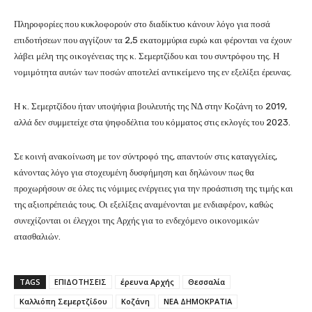
Πληροφορίες που κυκλοφορούν στο διαδίκτυο κάνουν λόγο για ποσά
επιδοτήσεων που αγγίζουν τα 2,5 εκατομμύρια ευρώ και φέρονται να έχουν
λάβει μέλη της οικογένειας της κ. Σεμερτζίδου και του συντρόφου της. Η
νομιμότητα αυτών των ποσών αποτελεί αντικείμενο της εν εξελίξει έρευνας.
Η κ. Σεμερτζίδου ήταν υποψήφια βουλευτής της ΝΔ στην Κοζάνη το 2019,
αλλά δεν συμμετείχε στα ψηφοδέλτια του κόμματος στις εκλογές του 2023.
Σε κοινή ανακοίνωση με τον σύντροφό της, απαντούν στις καταγγελίες,
κάνοντας λόγο για στοχευμένη δυσφήμηση και δηλώνουν πως θα
προχωρήσουν σε όλες τις νόμιμες ενέργειες για την προάσπιση της τιμής και
της αξιοπρέπειάς τους. Οι εξελίξεις αναμένονται με ενδιαφέρον, καθώς
συνεχίζονται οι έλεγχοι της Αρχής για το ενδεχόμενο οικονομικών
ατασθαλιών.
TAGS
ΕΠΙΔΟΤΗΣΕΙΣ
έρευνα Αρχής
Θεσσαλία
Καλλιόπη Σεμερτζίδου
Κοζάνη
ΝΕΑ ΔΗΜΟΚΡΑΤΙΑ