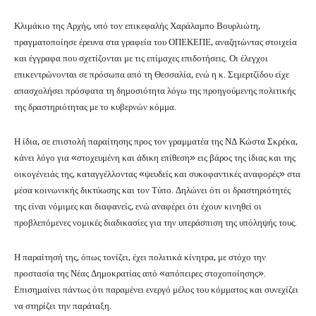
Κλιμάκιο της Αρχής, υπό τον επικεφαλής Χαράλαμπο Βουρλιώτη,
πραγματοποίησε έρευνα στα γραφεία του ΟΠΕΚΕΠΕ, αναζητώντας στοιχεία
και έγγραφα που σχετίζονται με τις επίμαχες επιδοτήσεις. Οι έλεγχοι
επικεντρώνονται σε πρόσωπα από τη Θεσσαλία, ενώ η κ. Σεμερτζίδου είχε
απασχολήσει πρόσφατα τη δημοσιότητα λόγω της προηγούμενης πολιτικής
της δραστηριότητας με το κυβερνών κόμμα.
Η ίδια, σε επιστολή παραίτησης προς τον γραμματέα της ΝΔ Κώστα Σκρέκα,
κάνει λόγο για «στοχευμένη και άδικη επίθεση» εις βάρος της ίδιας και της
οικογένειάς της, καταγγέλλοντας «ψευδείς και συκοφαντικές αναφορές» στα
μέσα κοινωνικής δικτύωσης και τον Τύπο. Δηλώνει ότι οι δραστηριότητές
της είναι νόμιμες και διαφανείς, ενώ αναφέρει ότι έχουν κινηθεί οι
προβλεπόμενες νομικές διαδικασίες για την υπεράσπιση της υπόληψής τους.
Η παραίτησή της, όπως τονίζει, έχει πολιτικά κίνητρα, με στόχο την
προστασία της Νέας Δημοκρατίας από «απόπειρες στοχοποίησης».
Επισημαίνει πάντως ότι παραμένει ενεργό μέλος του κόμματος και συνεχίζει
να στηρίζει την παράταξη.