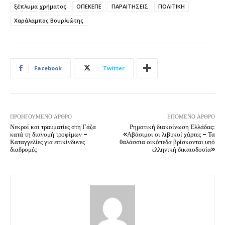
ξέπλυμα χρήματος
ΟΠΕΚΕΠΕ
ΠΑΡΑΙΤΗΣΕΙΣ
ΠΟΛΙΤΙΚΗ
Χαράλαμπος Βουρλιώτης
Facebook
Twitter
ΠΡΟΗΓΟΎΜΕΝΟ ΆΡΘΡΟ
ΕΠΌΜΕΝΟ ΆΡΘΡΟ
Νεκροί και τραυματίες στη Γάζα
Ρηματική διακοίνωση Ελλάδας:
κατά τη διανομή τροφίμων –
«Αβάσιμοι οι λιβυκοί χάρτες – Τα
Καταγγελίες για επικίνδυνες
θαλάσσια οικόπεδα βρίσκονται υπό
διαδρομές
ελληνική δικαιοδοσία»