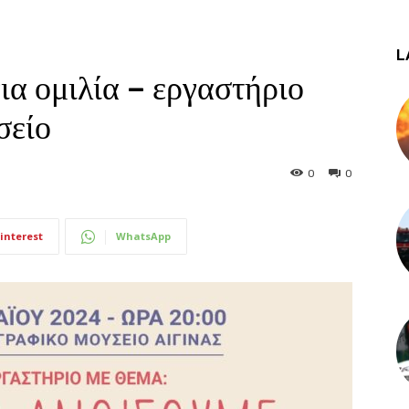
L
ια ομιλία – εργαστήριο
σείο
0
0
interest
WhatsApp