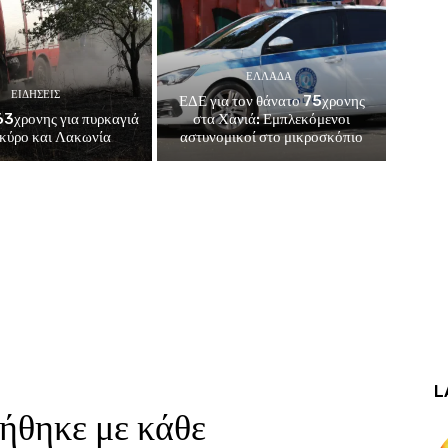
ΕΛΛΑΔΑ
ΕΙΔΗΣΕΙΣ
ΕΔΕ για τον θάνατο 75χρονης
3χρονης για πυρκαγιά
στα Χανιά: Εμπλεκόμενοι
κύρο και Λακωνία
αστυνομικοί στο μικροσκόπιο