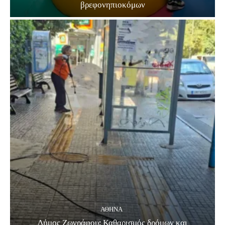
βρεφονηπιοκόμων
ΑΘΗΝΑ
Δήμος Ζωγράφου: Καθαρισμός δρόμων και