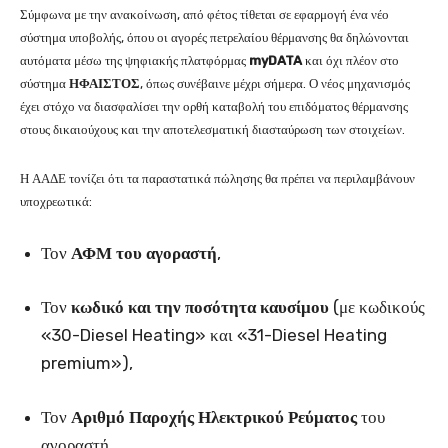
Σύμφωνα με την ανακοίνωση, από φέτος τίθεται σε εφαρμογή ένα νέο
σύστημα υποβολής, όπου οι αγορές πετρελαίου θέρμανσης θα δηλώνονται
αυτόματα μέσω της ψηφιακής πλατφόρμας
myDATA
και όχι πλέον στο
σύστημα
ΗΦΑΙΣΤΟΣ
, όπως συνέβαινε μέχρι σήμερα. Ο νέος μηχανισμός
έχει στόχο να διασφαλίσει την ορθή καταβολή του επιδόματος θέρμανσης
στους δικαιούχους και την αποτελεσματική διασταύρωση των στοιχείων.
Η ΑΑΔΕ τονίζει ότι τα παραστατικά πώλησης θα πρέπει να περιλαμβάνουν
υποχρεωτικά:
Τον
ΑΦΜ του αγοραστή
,
Τον
κωδικό και την ποσότητα καυσίμου
(με κωδικούς
«30-Diesel Heating» και «31-Diesel Heating
premium»),
Τον
Αριθμό Παροχής Ηλεκτρικού Ρεύματος
του
αγοραστή.