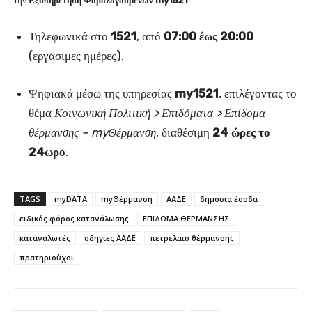
την
Εξυπηρέτηση Φορολογουμένων my1521
:
Τηλεφωνικά στο
1521
, από
07:00 έως 20:00
(εργάσιμες ημέρες).
Ψηφιακά μέσω της υπηρεσίας
my1521
, επιλέγοντας το
θέμα
Κοινωνική Πολιτική > Επιδόματα > Επίδομα
θέρμανσης – myΘέρμανση
, διαθέσιμη
24 ώρες το
24ωρο
.
TAGS
myDATA
myΘέρμανση
ΑΑΔΕ
δημόσια έσοδα
ειδικός φόρος κατανάλωσης
ΕΠΙΔΟΜΑ ΘΕΡΜΑΝΣΗΣ
καταναλωτές
οδηγίες ΑΑΔΕ
πετρέλαιο θέρμανσης
πρατηριούχοι