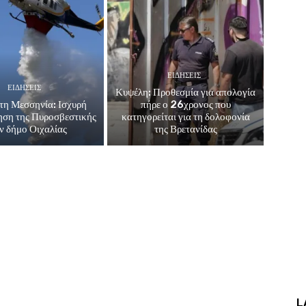
ΕΙΔΗΣΕΙΣ
ΕΙΔΗΣΕΙΣ
Κυψέλη: Προθεσμία για απολογία
τη Μεσσηνία: Ισχυρή
πήρε ο 26χρονος που
ηση της Πυροσβεστικής
κατηγορείται για τη δολοφονία
ν δήμο Οιχαλίας
της Βρετανίδας