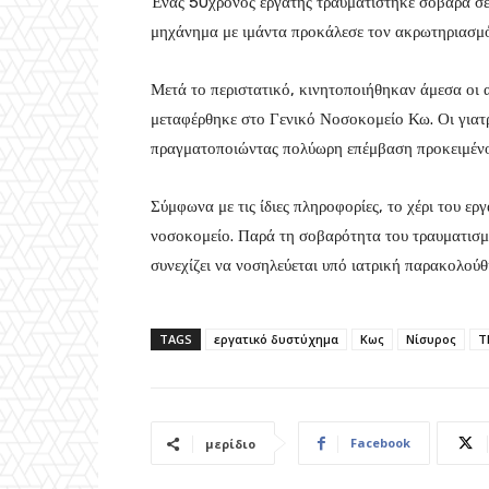
Ένας 50χρονος εργάτης τραυματίστηκε σοβαρά σε
μηχάνημα με ιμάντα προκάλεσε τον ακρωτηριασμό 
Μετά το περιστατικό, κινητοποιήθηκαν άμεσα οι 
μεταφέρθηκε στο
Γενικό Νοσοκομείο Κω
. Οι για
πραγματοποιώντας πολύωρη επέμβαση προκειμένου
Σύμφωνα με τις ίδιες πληροφορίες, το χέρι του ερ
νοσοκομείο. Παρά τη σοβαρότητα του τραυματισμο
συνεχίζει να νοσηλεύεται υπό ιατρική παρακολούθ
TAGS
εργατικό δυστύχημα
Κως
Νίσυρος
Τ
Facebook
μερίδιο