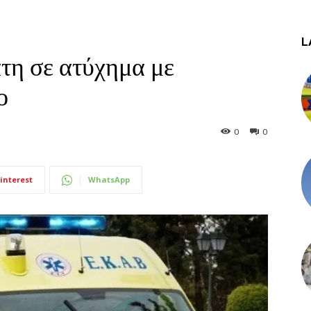
L
τη σε ατύχημα με
ο
0
0
interest
WhatsApp