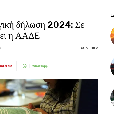
L
γική δήλωση 2024: Σε
άζει η ΑΑΔΕ
0
0
5
interest
WhatsApp