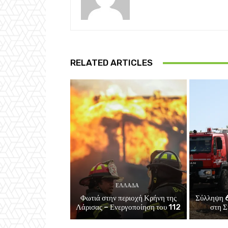
RELATED ARTICLES
ΕΛΛΑΔΑ
Φωτιά στην περιοχή Κρήνη της
Σύλληψη 6
Λάρισας – Ενεργοποίηση του 112
στη Σ