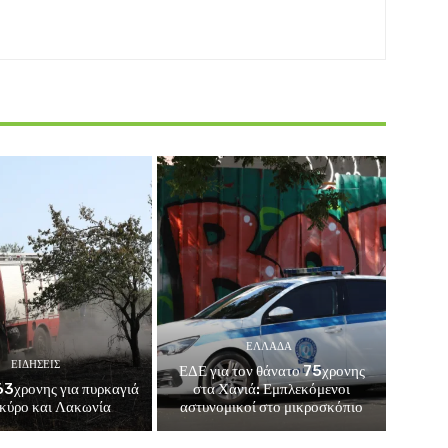
ΕΛΛΑΔΑ
ΕΙΔΗΣΕΙΣ
ΕΔΕ για τον θάνατο 75χρονης
3χρονης για πυρκαγιά
στα Χανιά: Εμπλεκόμενοι
κύρο και Λακωνία
αστυνομικοί στο μικροσκόπιο