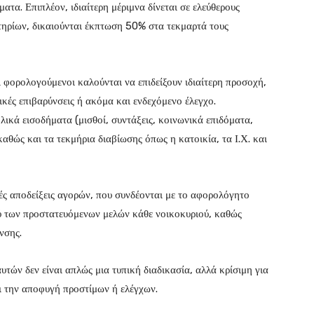
τα. Επιπλέον, ιδιαίτερη μέριμνα δίνεται σε ελεύθερους
ιτηρίων, δικαιούνται έκπτωση 50% στα τεκμαρτά τους
 φορολογούμενοι καλούνται να επιδείξουν ιδιαίτερη προσοχή,
ές επιβαρύνσεις ή ακόμα και ενδεχόμενο έλεγχο.
ικά εισοδήματα (μισθοί, συντάξεις, κοινωνικά επιδόματα,
αθώς και τα τεκμήρια διαβίωσης όπως η κατοικία, τα Ι.Χ. και
ές αποδείξεις αγορών, που συνδέονται με το αφορολόγητο
ού των προστατευόμενων μελών κάθε νοικοκυριού, καθώς
νσης.
τών δεν είναι απλώς μια τυπική διαδικασία, αλλά κρίσιμη για
 την αποφυγή προστίμων ή ελέγχων.