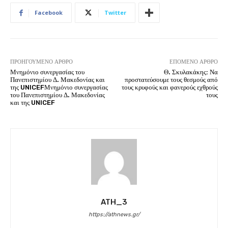
Facebook
Twitter
ΠΡΟΗΓΟΎΜΕΝΟ ΆΡΘΡΟ
ΕΠΌΜΕΝΟ ΆΡΘΡΟ
Μνημόνιο συνεργασίας του
Θ. Σκυλακάκης: Να
Πανεπιστημίου Δ. Μακεδονίας και
προστατεύσουμε τους θεσμούς από
της UNICEFΜνημόνιο συνεργασίας
τους κρυφούς και φανερούς εχθρούς
του Πανεπιστημίου Δ. Μακεδονίας
τους
και της UNICEF
ATH_3
https://athnews.gr/