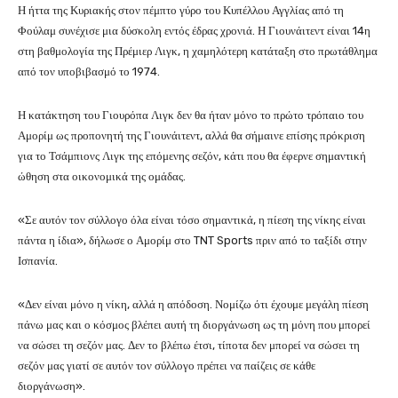
Η ήττα της Κυριακής στον πέμπτο γύρο του Κυπέλλου Αγγλίας από τη
Φούλαμ συνέχισε μια δύσκολη εντός έδρας χρονιά. Η Γιουνάιτεντ είναι 14η
στη βαθμολογία της Πρέμιερ Λιγκ, η χαμηλότερη κατάταξη στο πρωτάθλημα
από τον υποβιβασμό το 1974.
Η κατάκτηση του Γιουρόπα Λιγκ δεν θα ήταν μόνο το πρώτο τρόπαιο του
Αμορίμ ως προπονητή της Γιουνάιτεντ, αλλά θα σήμαινε επίσης πρόκριση
για το Τσάμπιονς Λιγκ της επόμενης σεζόν, κάτι που θα έφερνε σημαντική
ώθηση στα οικονομικά της ομάδας.
«Σε αυτόν τον σύλλογο όλα είναι τόσο σημαντικά, η πίεση της νίκης είναι
πάντα η ίδια», δήλωσε ο Αμορίμ στο TNT Sports πριν από το ταξίδι στην
Ισπανία.
«Δεν είναι μόνο η νίκη, αλλά η απόδοση. Νομίζω ότι έχουμε μεγάλη πίεση
πάνω μας και ο κόσμος βλέπει αυτή τη διοργάνωση ως τη μόνη που μπορεί
να σώσει τη σεζόν μας. Δεν το βλέπω έτσι, τίποτα δεν μπορεί να σώσει τη
σεζόν μας γιατί σε αυτόν τον σύλλογο πρέπει να παίζεις σε κάθε
διοργάνωση».