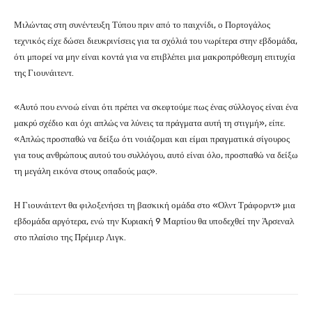
Μιλώντας στη συνέντευξη Τύπου πριν από το παιχνίδι, ο Πορτογάλος
τεχνικός είχε δώσει διευκρινίσεις για τα σχόλιά του νωρίτερα στην εβδομάδα,
ότι μπορεί να μην είναι κοντά για να επιβλέπει μια μακροπρόθεσμη επιτυχία
της Γιουνάιτεντ.
«Αυτό που εννοώ είναι ότι πρέπει να σκεφτούμε πως ένας σύλλογος είναι ένα
μακρύ σχέδιο και όχι απλώς να λύνεις τα πράγματα αυτή τη στιγμή», είπε.
«Απλώς προσπαθώ να δείξω ότι νοιάζομαι και είμαι πραγματικά σίγουρος
για τους ανθρώπους αυτού του συλλόγου, αυτό είναι όλο, προσπαθώ να δείξω
τη μεγάλη εικόνα στους οπαδούς μας».
Η Γιουνάιτεντ θα φιλοξενήσει τη βασκική ομάδα στο «Ολντ Τράφορντ» μια
εβδομάδα αργότερα, ενώ την Κυριακή 9 Μαρτίου θα υποδεχθεί την Άρσεναλ
στο πλαίσιο της Πρέμιερ Λιγκ.