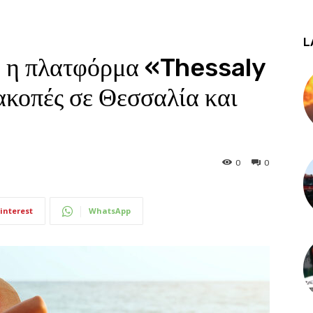
L
ου η πλατφόρμα «Thessaly
κοπές σε Θεσσαλία και
0
0
interest
WhatsApp