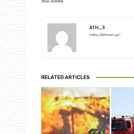
Άνω Λιόσια
ATH_3
https://athnews.gr/
RELATED ARTICLES