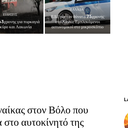
ΕΛΛΑΔΑ
ΕΙΔΗΣΕΙΣ
ΕΔΕ για τον θάνατο 75χρονης
3χρονης για πυρκαγιά
στα Χανιά: Εμπλεκόμενοι
κύρο και Λακωνία
αστυνομικοί στο μικροσκόπιο