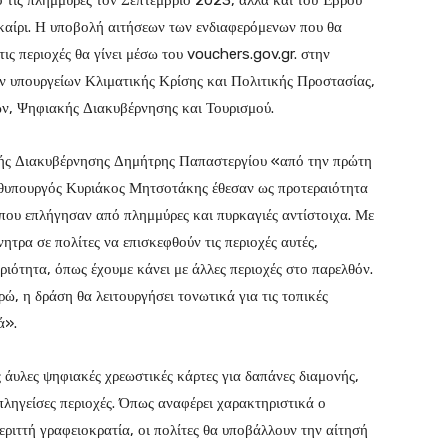
 τις πλημμύρες τον Σεπτέμβριο 2023, αλλά και του Έβρου
καίρι. Η υποβολή αιτήσεων των ενδιαφερόμενων που θα
τις περιοχές θα γίνει μέσω του vouchers.gov.gr. στην
ν υπουργείων Κλιματικής Κρίσης και Πολιτικής Προστασίας,
ν, Ψηφιακής Διακυβέρνησης και Τουρισμού.
ς Διακυβέρνησης Δημήτρης Παπαστεργίου «από την πρώτη
ωθυπουργός Κυριάκος Μητσοτάκης έθεσαν ως προτεραιότητα
που επλήγησαν από πλημμύρες και πυρκαγιές αντίστοιχα. Με
τρα σε πολίτες να επισκεφθούν τις περιοχές αυτές,
ριότητα, όπως έχουμε κάνει με άλλες περιοχές στο παρελθόν.
ώ, η δράση θα λειτουργήσει τονωτικά για τις τοπικές
ά».
 άυλες ψηφιακές χρεωστικές κάρτες για δαπάνες διαμονής,
ληγείσες περιοχές. Όπως αναφέρει χαρακτηριστικά ο
εριττή γραφειοκρατία, οι πολίτες θα υποβάλλουν την αίτησή