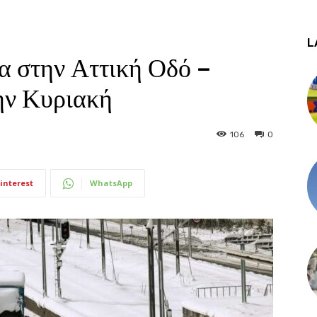
L
α στην Αττική Οδό –
την Κυριακή
106
0
interest
WhatsApp