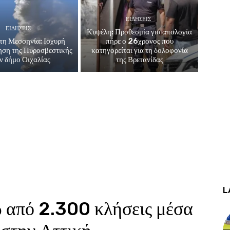
ΕΙΔΗΣΕΙΣ
ΕΙΔΗΣΕΙΣ
Κυψέλη: Προθεσμία για απολογία
τη Μεσσηνία: Ισχυρή
πήρε ο 26χρονος που
ηση της Πυροσβεστικής
κατηγορείται για τη δολοφονία
ν δήμο Οιχαλίας
της Βρετανίδας