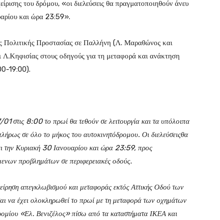
είρισης του δρόμου, «οι διελεύσεις θα πραγματοποιηθούν άνευ
υαρίου και ώρα 23:59».
της Πολιτικής Προστασίας σε Παλλήνη (Λ. Μαραθώνος και
ι Λ.Κηφισίας στους οδηγούς για τη μεταφορά και ανάκτηση
00-19:00).
01 στις 8:00 το πρωί θα τεθούν σε λειτουργία και τα υπόλοιπα
πλήρως σε όλο το μήκος του αυτοκινητόδρομου. Οι διελεύσειςθα
ι την Κυριακή 30 Ιανουαρίου και ώρα 23:59, προς
ενων προβλημάτων σε περιφερειακές οδούς.
πιχείρηση απεγκλωβισμού και μεταφοράς εκτός Αττικής Οδού των
αι να έχει ολοκληρωθεί το πρωί με τη μεταφορά των οχημάτων
ομίου «Ελ. Βενιζέλος» πίσω από τα καταστήματα ΙΚΕΑ και