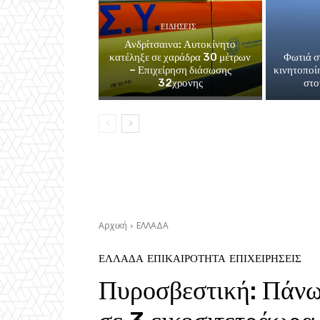
ΕΙΔΗΣΕΙΣ
Ανδρίτσαινα: Αυτοκίνητο
κατέληξε σε χαράδρα 30 μέτρων
Φωτιά σ
– Επιχείρηση διάσωσης
κινητοποί
32χρονης
στο