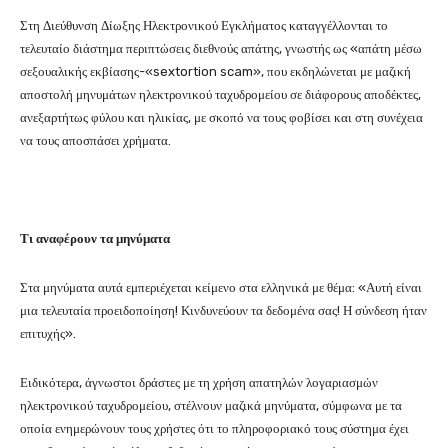
Στη Διεύθυνση Δίωξης Ηλεκτρονικού Εγκλήματος καταγγέλλονται το
τελευταίο διάστημα περιπτώσεις διεθνούς απάτης, γνωστής ως «απάτη μέσω
σεξουαλικής εκβίασης-«sextortion scam», που εκδηλώνεται με μαζική
αποστολή μηνυμάτων ηλεκτρονικού ταχυδρομείου σε διάφορους αποδέκτες,
ανεξαρτήτως φύλου και ηλικίας, με σκοπό να τους φοβίσει και στη συνέχεια
να τους αποσπάσει χρήματα.
Τι αναφέρουν τα μηνύματα
Στα μηνύματα αυτά εμπεριέχεται κείμενο στα ελληνικά με θέμα: «Αυτή είναι
μια τελευταία προειδοποίηση! Κινδυνεύουν τα δεδομένα σας! Η σύνδεση ήταν
επιτυχής».
Ειδικότερα, άγνωστοι δράστες με τη χρήση απατηλών λογαριασμών
ηλεκτρονικού ταχυδρομείου, στέλνουν μαζικά μηνύματα, σύμφωνα με τα
οποία ενημερώνουν τους χρήστες ότι το πληροφοριακό τους σύστημα έχει