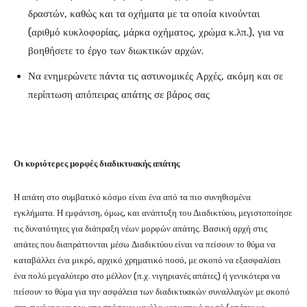
δραστών, καθώς και τα οχήματα με τα οποία κινούνται
(αριθμό κυκλοφορίας, μάρκα οχήματος, χρώμα κ.λπ.), για να
βοηθήσετε το έργο των διωκτικών αρχών.
Να ενημερώνετε πάντα τις αστυνομικές Αρχές, ακόμη και σε
περίπτωση απόπειρας απάτης σε βάρος σας
Οι κυριότερες μορφές διαδικτυακής απάτης
Η απάτη στο συμβατικό κόσμο είναι ένα από τα πιο συνηθισμένα
εγκλήματα. Η εμφάνιση, όμως, και ανάπτυξη του Διαδικτύου, μεγιστοποίησε
τις δυνατότητες για διάπραξη νέων μορφών απάτης. Βασική αρχή στις
απάτες που διαπράττονται μέσω Διαδικτύου είναι να πείσουν το θύμα να
καταβάλλει ένα μικρό, αρχικό χρηματικό ποσό, με σκοπό να εξασφαλίσει
ένα πολύ μεγαλύτερο στο μέλλον (π.χ. νιγηριανές απάτες) ή γενικότερα να
πείσουν το θύμα για την ασφάλεια των διαδικτυακών συναλλαγών με σκοπό