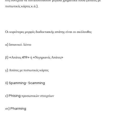
στη συνέχεια να του αποσπάσουν μεγάλα χρηματικά ποσά (απάτες με
πιστωτικές κάρτες κ.ά.).
Οι κυριότερες μορφές διαδικτυακής απάτης είναι οι ακόλουθες:
α) Ισπανικό Λόττο
β) «Απάτες 419» ή «Νιγηριανές Απάτες»
γ) Απάτες με πιστωτικές κάρτες
δ) Spamming- Scamming
ε) Phising προσωπικών στοιχείων
στ) Pharming