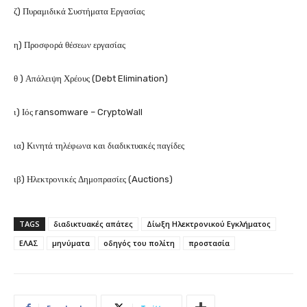
ζ) Πυραμιδικά Συστήματα Εργασίας
η) Προσφορά θέσεων εργασίας
θ ) Απάλειψη Χρέους (Debt Elimination)
ι) Ιός ransomware – CryptoWall
ια) Κινητά τηλέφωνα και διαδικτυακές παγίδες
ιβ) Ηλεκτρονικές Δημοπρασίες (Auctions)
TAGS
διαδικτυακές απάτες
Δίωξη Ηλεκτρονικού Εγκλήματος
ΕΛΑΣ
μηνύματα
οδηγός του πολίτη
προστασία