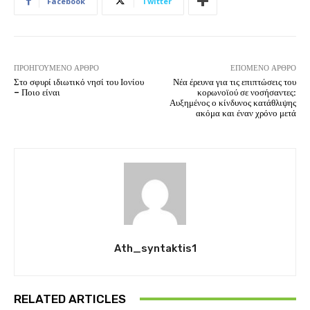
Facebook
Twitter
ΠΡΟΗΓΟΎΜΕΝΟ ΆΡΘΡΟ
ΕΠΌΜΕΝΟ ΆΡΘΡΟ
Στο σφυρί ιδιωτικό νησί του Ιονίου
Νέα έρευνα για τις επιπτώσεις του
– Ποιο είναι
κορωνοϊού σε νοσήσαντες:
Αυξημένος ο κίνδυνος κατάθλιψης
ακόμα και έναν χρόνο μετά
Ath_syntaktis1
RELATED ARTICLES