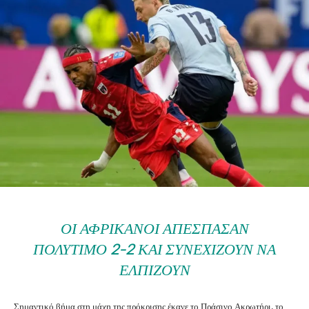
ΟΙ ΑΦΡΙΚΑΝΟΊ ΑΠΈΣΠΑΣΑΝ
ΠΟΛΎΤΙΜΟ 2-2 ΚΑΙ ΣΥΝΕΧΊΖΟΥΝ ΝΑ
ΕΛΠΊΖΟΥΝ
Σημαντικό βήμα στη μάχη της πρόκρισης έκανε το Πράσινο Ακρωτήρι, το