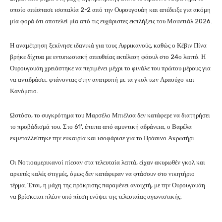
οποίο απέσπασε ισοπαλία 2-2 από την Ουρουγουάη και απέδειξε για ακόμη
μία φορά ότι αποτελεί μία από τις ευχάριστες εκπλήξεις του Μουντιάλ 2026.
Η αναμέτρηση ξεκίνησε ιδανικά για τους Αφρικανούς, καθώς ο Κέβιν Πίνα
βρήκε δίχτυα με εντυπωσιακή απευθείας εκτέλεση φάουλ στο 24ο λεπτό. Η
Ουρουγουάη χρειάστηκε να περιμένει μέχρι το φινάλε του πρώτου μέρους για
να αντιδράσει, φτάνοντας στην ανατροπή με τα γκολ των Αραούχο και
Κανόμπιο.
Ωστόσο, το συγκρότημα του Μαρσέλο Μπιέλσα δεν κατάφερε να διατηρήσει
το προβάδισμά του. Στο 61’, έπειτα από αμυντική αδράνεια, ο Βαρέλα
εκμεταλλεύτηκε την ευκαιρία και ισοφάρισε για το Πράσινο Ακρωτήρι.
Οι Νοτιοαμερικανοί πίεσαν στα τελευταία λεπτά, είχαν ακυρωθέν γκολ και
αρκετές καλές στιγμές, όμως δεν κατάφεραν να φτάσουν στο νικητήριο
τέρμα. Έτσι, η μάχη της πρόκρισης παραμένει ανοιχτή, με την Ουρουγουάη
να βρίσκεται πλέον υπό πίεση ενόψει της τελευταίας αγωνιστικής.