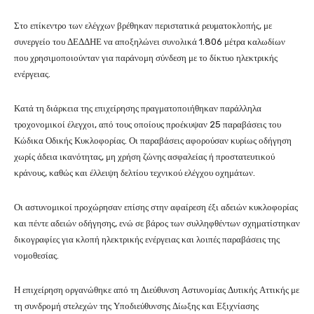
Στο επίκεντρο των ελέγχων βρέθηκαν περιστατικά ρευματοκλοπής, με
συνεργείο του ΔΕΔΔΗΕ να αποξηλώνει συνολικά 1.806 μέτρα καλωδίων
που χρησιμοποιούνταν για παράνομη σύνδεση με το δίκτυο ηλεκτρικής
ενέργειας.
Κατά τη διάρκεια της επιχείρησης πραγματοποιήθηκαν παράλληλα
τροχονομικοί έλεγχοι, από τους οποίους προέκυψαν 25 παραβάσεις του
Κώδικα Οδικής Κυκλοφορίας. Οι παραβάσεις αφορούσαν κυρίως οδήγηση
χωρίς άδεια ικανότητας, μη χρήση ζώνης ασφαλείας ή προστατευτικού
κράνους, καθώς και έλλειψη δελτίου τεχνικού ελέγχου οχημάτων.
Οι αστυνομικοί προχώρησαν επίσης στην αφαίρεση έξι αδειών κυκλοφορίας
και πέντε αδειών οδήγησης, ενώ σε βάρος των συλληφθέντων σχηματίστηκαν
δικογραφίες για κλοπή ηλεκτρικής ενέργειας και λοιπές παραβάσεις της
νομοθεσίας.
Η επιχείρηση οργανώθηκε από τη Διεύθυνση Αστυνομίας Δυτικής Αττικής με
τη συνδρομή στελεχών της Υποδιεύθυνσης Δίωξης και Εξιχνίασης