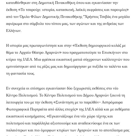
κατευθύνθηκαν στη Δημοτική Πινακοθήκη όπου και εγκαινίασαν την
έκθεση «Το τσαρούχι: ιστορία, κατασκευή, λαϊκές εκφράσεις και παροιμίες»
από τον Όμιλο Φίλων Δημοτικής Πινακοθήκης “Χρήστος Τσεβάς ένα μεγάλο
αφιέρωμα στο σύμβολο του τόπου μας, των αγώνων και της ανδρείας των
Ελλήνων.
Η ιστορία μας πρωταγωνίστησε και στην «Έκθεση δημιουργικού κολάζ με
θέμα το Αρχαίο Θέατρο Αχαρνών» που πραγματοποίησε το Επισκήνιον στο
κτίριο της ΙΛΕΑ. Μια φρέσκια εικαστική ματιά σύγχρονων καλλιτεχνών που
εμπνεύστηκαν από τις ρίζες μας και δημιούργησαν με πυξίδα το ταλέντο και
τη φαντασία τους.
Εν συνεχεία οι επίσημοι εγκαινίασαν δύο ξεχωριστές εκθέσεις στο νέο
Κέντρο Πολιτισμού. Το Κέντρο Πολιτισμού του Δήμου Αχαρνών ξεκινά τη
λειτουργία του με την έκθεση «Συνάντηση με το παρελθόν- Ασπρόμαυρα
Φωτογραφικά Πορτραίτα από άλλες εποχές» της ΙΛΕΑ αλλά και με εκθέματα
εικαστικού κοσμήματος. «Εγκαινιάζουμε ένα νέο χώρο τέχνης και
πολιτισμού και παράλληλα αξιοποιούμε και αναδεικνύουμε ένα εκ των
παλαιότερων και πιο όμορφων κτιρίων των Αχαρνών και το αποτέλεσμα μας