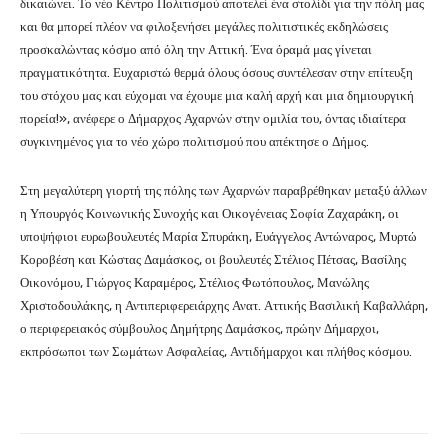
δικαιώνει. Το νέο Κέντρο Πολιτισμού αποτελεί ένα στολίδι για την πόλη μας
και θα μπορεί πλέον να φιλοξενήσει μεγάλες πολιτιστικές εκδηλώσεις
προσκαλώντας κόσμο από όλη την Αττική. Ένα όραμά μας γίνεται
πραγματικότητα. Ευχαριστώ θερμά όλους όσους συντέλεσαν στην επίτευξη
του στόχου μας και εύχομαι να έχουμε μια καλή αρχή και μια δημιουργική
πορεία!», ανέφερε ο Δήμαρχος Αχαρνών στην ομιλία του, όντας ιδιαίτερα
συγκινημένος για το νέο χώρο πολιτισμού που απέκτησε ο Δήμος.
Στη μεγαλύτερη γιορτή της πόλης των Αχαρνών παραβρέθηκαν μεταξύ άλλων
η Υπουργός Κοινωνικής Συνοχής και Οικογένειας Σοφία Ζαχαράκη, οι
υποψήφιοι ευρωβουλευτές Μαρία Σπυράκη, Ευάγγελος Αντώναρος, Μυρτώ
Κοροβέση και Κώστας Δαμάσκος, οι βουλευτές Στέλιος Πέτσας, Βασίλης
Οικονόμου, Γιώργος Καραμέρος, Στέλιος Φωτόπουλος, Μανώλης
Χριστοδουλάκης, η Αντιπεριφερειάρχης Ανατ. Αττικής Βασιλική Καβαλλάρη,
ο περιφερειακός σύμβουλος Δημήτρης Δαμάσκος, πρώην Δήμαρχοι,
εκπρόσωποι των Σωμάτων Ασφαλείας, Αντιδήμαρχοι και πλήθος κόσμου.