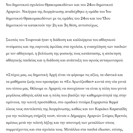
1ου δημοτικού σχολείου Θρακομακεδόνων και του 24ου δημοτικού
Αχαρνών. Νικήτρια της διοργάνωσης αναδείχθηκε η ομάδα του 1ου
δημοτικού Θρακομακεδόνων με τις ομάδες του 24ου και του 13ου
δημοτικού να κατακτούν την 2η και 3η θέση, αντιστοίχως.
Σκοπός του Τουρνουά ήταν η διάδοση και καλλιέργεια του αθλητικού
πνεύματος και της ευγενούς άμιλλας στα σχολεία, η ενασχόληση των παιδιών
με τον αθλητισμό, η βελτίωση της φυσικής τους κατάστασης, η απόκτηση
αθλητικής παιδείας και η διάδοση και ανάπτυξη του υγιούς ανταγωνισμού.
«Στόχος μας, ως δημοτική Αρχή είναι να φέρουμε τις αξίες, τα ιδανικά και
τα μαθήματα ζωής που προσφέρει το «Ευ Αγωνίζεσθαι» κοντά στη νέα γενιά
του τόπου μας. Θέλουμε οι Αχαρνές να συνεχίσουν να είναι η πόλη που γεννά
μεγάλους αθλητές αλλά και η πόλη που βασίζει την καθημερινότητά της στην
ομόνοια, την κοινή προσπάθεια, στο ομαδικό πνεύμα.Ευχαριστώ θερμά
όλους τους συντελεστές της διοργάνωσης, καθώς και τον Κυριάκο Καραταΐδη
για την πολύτιμη στήριξή του», τόνισε ο Δήμαρχος Αχαρνών Σπύρος Βρεττός
αμέσως μετά την τελετή λήξης και την απονομή των μεταλλίων στους
συμμετέχοντες και στα σχολεία τους. Μετάλλια στα παιδιά έδωσαν, επίσης,