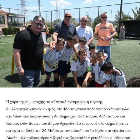
Η χαρά της συμμετοχής, το αθλητικό πνεύμα και η ευγενής
άμιλλα,αναδείχτηκαν νικητές, στο 16ο τουρνουά ποδοσφαίρου δημοτικών
σχολείων που διοργάνωσε η Αντιδημαρχία Πολιτισμού, Αθλητισμού και
Κοινωφελών Δομών του Δήμου Αχαρνών. Το τουρνουά ολοκληρώθηκε με
επιτυχία το Σάββατο 24 Μαϊου με τον τελικό που διεξήχθη στα γήπεδα των
Ακαδημιών ποδοσφαίρου «Κυριάκος Καραταΐδη» μεταξύ των ομάδων του