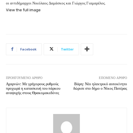
οι αντιδήμαρχοι Νικόλαος Δαμάσκος και Γιώργος Γιαμαρέλος.
View the full image
Facebook
Twitter
ΠΡΟΗΓΟΎΜΕΝΟ ΆΡΘΡΟ
ΕΠΌΜΕΝΟ ΆΡΘΡΟ
Αχαρνών: Με γρήγορους ρυθμούς
Βάρη: Νέο ηλεκτρικό αυτοκίνητο
προχωρά η κατασκευή του πάρκου
δώρισε στο δήμο ο Νίκος Πατέρας
αναψυχής στους Θρακομακεδόνες