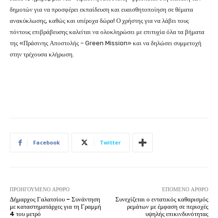
δημοτών για να προσφέρει εκπαίδευση και ευαισθητοποίηση σε θέματα
ανακύκλωσης, καθώς και υπέροχα δώρα! Ο χρήστης για να λάβει τους
πόντους επιβράβευσης καλείται να ολοκληρώσει με επιτυχία όλα τα βήματα
της «Πράσινης Αποστολής – Green Mission» και να δηλώσει συμμετοχή
στην τρέχουσα κλήρωση.
Facebook
Twitter
ΠΡΟΗΓΟΎΜΕΝΟ ΆΡΘΡΟ
ΕΠΌΜΕΝΟ ΆΡΘΡΟ
Δήμαρχος Γαλατσίου – Συνάντηση
Συνεχίζεται ο εντατικός καθαρισμός
με καταστηματάρχες για τη Γραμμή
ρεμάτων με έμφαση σε περιοχές
4 του μετρό
υψηλής επικινδυνότητας