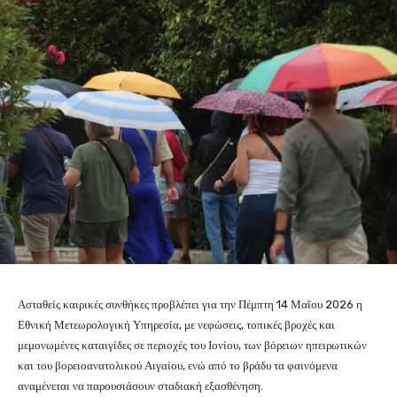
Ασταθείς καιρικές συνθήκες προβλέπει για την Πέμπτη 14 Μαΐου 2026 η
Εθνική Μετεωρολογική Υπηρεσία
, με νεφώσεις, τοπικές βροχές και
μεμονωμένες καταιγίδες σε περιοχές του Ιονίου, των βόρειων ηπειρωτικών
και του βορειοανατολικού Αιγαίου, ενώ από το βράδυ τα φαινόμενα
αναμένεται να παρουσιάσουν σταδιακή εξασθένηση.