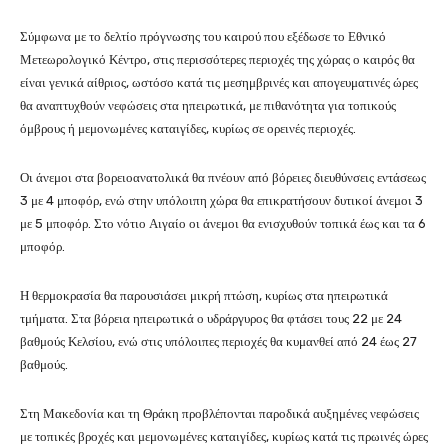
Σύμφωνα με το δελτίο πρόγνωσης του καιρού που εξέδωσε το Εθνικό
Μετεωρολογικό Κέντρο, στις περισσότερες περιοχές της χώρας ο καιρός θα
είναι γενικά αίθριος, ωστόσο κατά τις μεσημβρινές και απογευματινές ώρες
θα αναπτυχθούν νεφώσεις στα ηπειρωτικά, με πιθανότητα για τοπικούς
όμβρους ή μεμονωμένες καταιγίδες, κυρίως σε ορεινές περιοχές.
Οι άνεμοι στα βορειοανατολικά θα πνέουν από βόρειες διευθύνσεις εντάσεως
3 με 4 μποφόρ, ενώ στην υπόλοιπη χώρα θα επικρατήσουν δυτικοί άνεμοι 3
με 5 μποφόρ. Στο νότιο Αιγαίο οι άνεμοι θα ενισχυθούν τοπικά έως και τα 6
μποφόρ.
Η θερμοκρασία θα παρουσιάσει μικρή πτώση, κυρίως στα ηπειρωτικά
τμήματα. Στα βόρεια ηπειρωτικά ο υδράργυρος θα φτάσει τους 22 με 24
βαθμούς Κελσίου, ενώ στις υπόλοιπες περιοχές θα κυμανθεί από 24 έως 27
βαθμούς.
Στη
Μακεδονία
και τη
Θράκη
προβλέπονται παροδικά αυξημένες νεφώσεις
με τοπικές βροχές και μεμονωμένες καταιγίδες, κυρίως κατά τις πρωινές ώρες