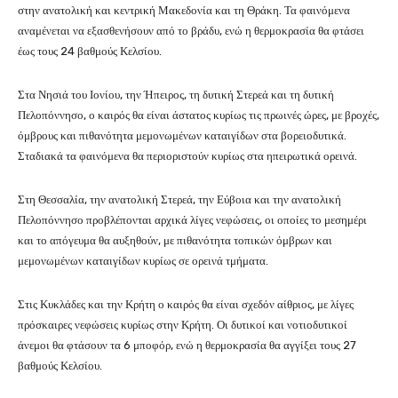
στην ανατολική και κεντρική Μακεδονία και τη Θράκη. Τα φαινόμενα
αναμένεται να εξασθενήσουν από το βράδυ, ενώ η θερμοκρασία θα φτάσει
έως τους 24 βαθμούς Κελσίου.
Στα
Νησιά του Ιονίου
, την
Ήπειρος
, τη δυτική Στερεά και τη δυτική
Πελοπόννησο, ο καιρός θα είναι άστατος κυρίως τις πρωινές ώρες, με βροχές,
όμβρους και πιθανότητα μεμονωμένων καταιγίδων στα βορειοδυτικά.
Σταδιακά τα φαινόμενα θα περιοριστούν κυρίως στα ηπειρωτικά ορεινά.
Στη
Θεσσαλία
, την ανατολική Στερεά, την
Εύβοια
και την ανατολική
Πελοπόννησο προβλέπονται αρχικά λίγες νεφώσεις, οι οποίες το μεσημέρι
και το απόγευμα θα αυξηθούν, με πιθανότητα τοπικών όμβρων και
μεμονωμένων καταιγίδων κυρίως σε ορεινά τμήματα.
Στις
Κυκλάδες
και την
Κρήτη
ο καιρός θα είναι σχεδόν αίθριος, με λίγες
πρόσκαιρες νεφώσεις κυρίως στην Κρήτη. Οι δυτικοί και νοτιοδυτικοί
άνεμοι θα φτάσουν τα 6 μποφόρ, ενώ η θερμοκρασία θα αγγίξει τους 27
βαθμούς Κελσίου.