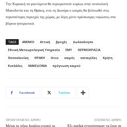
Την Κυριακή τα φαινόμενα θα περιοριστούν κυρίως στην ανατολική
Μακεδονία και τη Θράκη, ενώ τη Δευτέρα ο καιρός θα βελτιωθεί στις
περισσότερες περιοχές της χώρας, με λίγες μόνο πρόσκαιρες νεφώσεις στα
βόρεια ηπειρωτικά.
TAGS
ΑΝΕΜΟΙ
Αττική
βροχές
Δωδεκάνησα
Εθνική Μετεωρολογική Υπηρεσία
ΕΜΥ
ΘΕΡΜΟΚΡΑΣΙΑ
Θεσσαλονίκη
ΘΡΑΚΗ
Ιόνιο
καιρός
καταιγίδες
Κρήτη
Κυκλάδες
ΜΑΚΕΔΟΝΙΑ
πρόγνωση καιρού
Facebook
Twitter
ΠΡΟΗΓΟΎΜΕΝΟ ΆΡΘΡΟ
ΕΠΌΜΕΝΟ ΆΡΘΡΟ
Μέχρι το τέλος Ιουλίου ενεργό το
Έξι παιδιά εντοπίστηκαν να ζουν σε