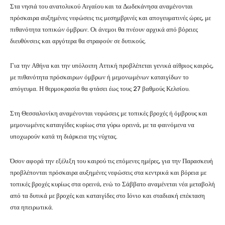
Στα νησιά του ανατολικού Αιγαίου και τα
Δωδεκάνησα
αναμένονται
πρόσκαιρα αυξημένες νεφώσεις τις μεσημβρινές και απογευματινές ώρες, με
πιθανότητα τοπικών όμβρων. Οι άνεμοι θα πνέουν αρχικά από βόρειες
διευθύνσεις και αργότερα θα στραφούν σε δυτικούς.
Για την
Αθήνα
και την υπόλοιπη Αττική προβλέπεται γενικά αίθριος καιρός,
με πιθανότητα πρόσκαιρων όμβρων ή μεμονωμένων καταιγίδων το
απόγευμα. Η θερμοκρασία θα φτάσει έως τους 27 βαθμούς Κελσίου.
Στη
Θεσσαλονίκη
αναμένονται νεφώσεις με τοπικές βροχές ή όμβρους και
μεμονωμένες καταιγίδες κυρίως στα γύρω ορεινά, με τα φαινόμενα να
υποχωρούν κατά τη διάρκεια της νύχτας.
Όσον αφορά την εξέλιξη του καιρού τις επόμενες ημέρες, για την Παρασκευή
προβλέπονται πρόσκαιρα αυξημένες νεφώσεις στα κεντρικά και βόρεια με
τοπικές βροχές κυρίως στα ορεινά, ενώ το Σάββατο αναμένεται νέα μεταβολή
από τα δυτικά με βροχές και καταιγίδες στο Ιόνιο και σταδιακή επέκταση
στα ηπειρωτικά.