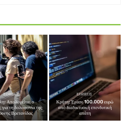
ΕΙΔΗΣΕΙΣ
ΕΙΔΗΣΕΙΣ
λη: Απολογείται ο
Κρήτη: Έχασε 100.000 ευρώ
 για τη δολοφονία της
από διαδικτυακή επενδυτική
ονης Βρετανίδας
απάτη