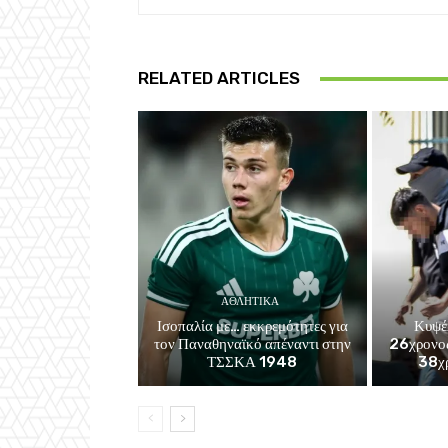
RELATED ARTICLES
ΑΘΛΗΤΙΚΑ
Ισοπαλία με… εκκρεμότητες για
Κυψέ
τον Παναθηναϊκό απέναντι στην
26χρονος
ΤΣΣΚΑ 1948
38χρ