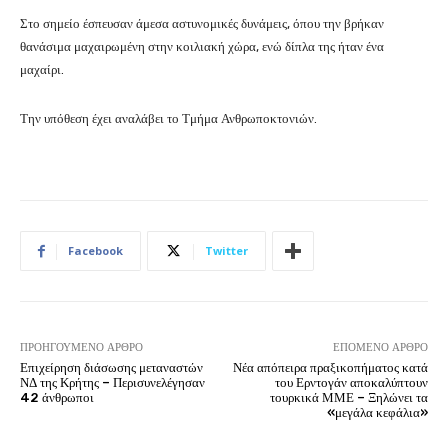
Στο σημείο έσπευσαν άμεσα αστυνομικές δυνάμεις, όπου την βρήκαν
θανάσιμα μαχαιρωμένη στην κοιλιακή χώρα, ενώ δίπλα της ήταν ένα
μαχαίρι.
Την υπόθεση έχει αναλάβει το Τμήμα Ανθρωποκτονιών.
Facebook
Twitter
ΠΡΟΗΓΟΎΜΕΝΟ ΆΡΘΡΟ
ΕΠΌΜΕΝΟ ΆΡΘΡΟ
Επιχείρηση διάσωσης μεταναστών
Νέα απόπειρα πραξικοπήματος κατά
ΝΔ της Κρήτης – Περισυνελέγησαν
του Ερντογάν αποκαλύπτουν
42 άνθρωποι
τουρκικά ΜΜΕ – Ξηλώνει τα
«μεγάλα κεφάλια»