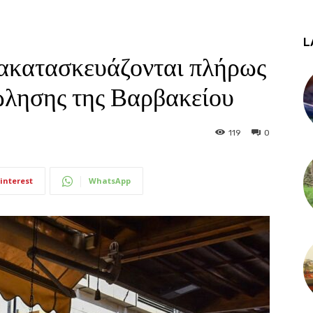
L
ακατασκευάζονται πλήρως
πώλησης της Βαρβακείου
119
0
interest
WhatsApp