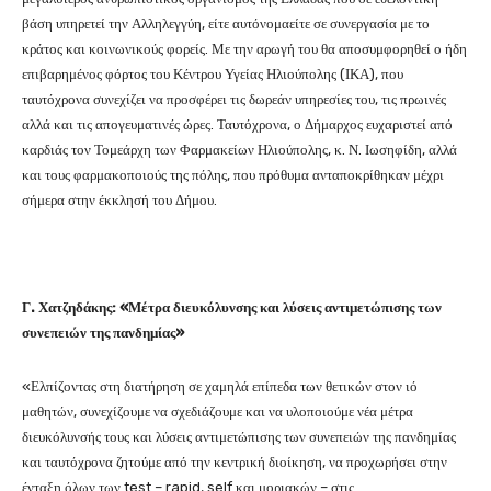
βάση υπηρετεί την Αλληλεγγύη, είτε αυτόνομαείτε σε συνεργασία με το
κράτος και κοινωνικούς φορείς. Με την αρωγή του θα αποσυμφορηθεί ο ήδη
επιβαρημένος φόρτος του Κέντρου Υγείας Ηλιούπολης (ΙΚΑ), που
ταυτόχρονα συνεχίζει να προσφέρει τις δωρεάν υπηρεσίες του, τις πρωινές
αλλά και τις απογευματινές ώρες. Ταυτόχρονα, ο Δήμαρχος ευχαριστεί από
καρδιάς τον Τομεάρχη των Φαρμακείων Ηλιούπολης, κ. Ν. Ιωσηφίδη, αλλά
και τους φαρμακοποιούς της πόλης, που πρόθυμα ανταποκρίθηκαν μέχρι
σήμερα στην έκκλησή του Δήμου.
Γ. Χατζηδάκης: «Μέτρα διευκόλυνσης και λύσεις αντιμετώπισης των
συνεπειών της πανδημίας»
«Ελπίζοντας στη διατήρηση σε χαμηλά επίπεδα των θετικών στον ιό
μαθητών, συνεχίζουμε να σχεδιάζουμε και να υλοποιούμε νέα μέτρα
διευκόλυνσής τους και λύσεις αντιμετώπισης των συνεπειών της πανδημίας
και ταυτόχρονα ζητούμε από την κεντρική διοίκηση, να προχωρήσει στην
ένταξη όλων των test – rapid, self και μοριακών – στις