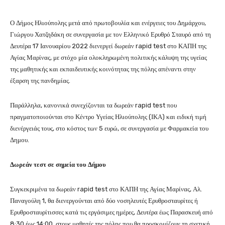
Ο Δήμος Ηλιούπολης μετά από πρωτοβουλία και ενέργειες του Δημάρχου,
Γιώργου Χατζηδάκη σε συνεργασία με τον Ελληνικό Ερυθρό Σταυρό από τη
Δευτέρα 17 Ιανουαρίου 2022 διενεργεί δωρεάν rapid test στο ΚΑΠΗ της
Αγίας Μαρίνας, με στόχο μία ολοκληρωμένη πολιτικής κάλυψη της υγείας
της μαθητικής και εκπαιδευτικής κοινότητας της πόλης απέναντι στην
έξαρση της πανδημίας.
Παράλληλα, κανονικά συνεχίζονται τα δωρεάν rapid test που
πραγματοποιούνται στο Κέντρο Υγείας Ηλιούπολης (ΙΚΑ) και ειδική τιμή
διενέργειάς τους, στο κόστος των 5 ευρώ, σε συνεργασία με Φαρμακεία του
Δημου.
Δωρεάν τεστ σε σημεία του Δήμου
Συγκεκριμένα τα δωρεάν rapid test στο ΚΑΠΗ της Αγίας Μαρίνας, Αλ.
Παναγούλη 1, θα διενεργούνται από δύο νοσηλευτές Ερυθροσταυρίτες ή
Ερυθροσταυρίτισσες κατά τις εργάσιμες ημέρες, Δευτέρα έως Παρασκευή από
8:30 έως 14:00, στους μαθητές της πόλης που θα προσκομίζουν τη σχετική