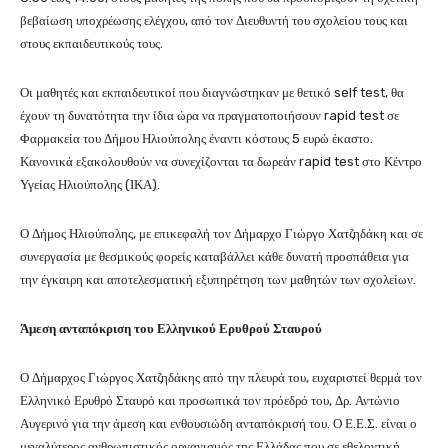
βεβαίωση υποχρέωσης ελέγχου, από τον Διευθυντή του σχολείου τους και
στους εκπαιδευτικούς τους.
Οι μαθητές και εκπαιδευτικοί που διαγνώστηκαν με θετικό self test, θα
έχουν τη δυνατότητα την ίδια ώρα να πραγματοποιήσουν rapid test σε
Φαρμακεία του Δήμου Ηλιούπολης έναντι κόστους 5 ευρώ έκαστο.
Κανονικά εξακολουθούν να συνεχίζονται τα δωρεάν rapid test στο Κέντρο
Υγείας Ηλιούπολης (ΙΚΑ).
Ο Δήμος Ηλιούπολης, με επικεφαλή τον Δήμαρχο Γιώργο Χατζηδάκη και σε
συνεργασία με θεσμικούς φορείς καταβάλλει κάθε δυνατή προσπάθεια για
την έγκαιρη και αποτελεσματική εξυπηρέτηση των μαθητών των σχολείων.
Άμεση ανταπόκριση του Ελληνικού Ερυθρού Σταυρού
Ο Δήμαρχος Γιώργος Χατζηδάκης από την πλευρά του, ευχαριστεί θερμά τον
Ελληνικό Ερυθρό Σταυρό και προσωπικά τον πρόεδρό του, Δρ. Αντώνιο
Αυγερινό για την άμεση και ενθουσιώδη ανταπόκρισή του. Ο Ε.Ε.Σ. είναι ο
μεγαλύτερος ανθρωπιστικός οργανισμός της Ελλάδας που σε εθελοντική