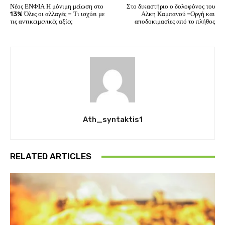
Νέος ΕΝΦΙΑ Η μόνιμη μείωση στο
Στο δικαστήριο ο δολοφόνος του
13% Όλες οι αλλαγές – Τι ισχύει με
Αλκη Καμπανού -Οργή και
τις αντικειμενικές αξίες
αποδοκιμασίες από το πλήθος
Ath_syntaktis1
RELATED ARTICLES