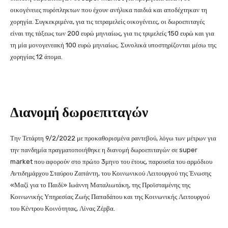
οικογένειες πυρόπληκτων που έχουν ανήλικα παιδιά και αποδέχτηκαν τη
χορηγία. Συγκεκριμένα, για τις τετραμελείς οικογένειες, οι δωροεπιταγές
είναι της τάξεως των 200 ευρώ μηνιαίως, για τις τριμελείς 150 ευρώ και για
τη μία μονογενεακή 100 ευρώ μηνιαίως. Συνολικά υποστηρίζονται μέσω της
χορηγίας 12 άτομα.
Διανομή δωροεπιταγών
Την Τετάρτη 9/2/2022 με προκαθορισμένα ραντεβού, λόγω των μέτρων για
την πανδημία πραγματοποιήθηκε η διανομή δωροεπιταγών σε super
market που αφορούν στο πρώτο 3μηνο του έτους, παρουσία του αρμόδιου
Αντιδημάρχου Σταύρου Ζαπάντη, του Κοινωνικού Λειτουργού της Ένωσης
«Μαζί για το Παιδί» Ιωάννη Ματαλιωτάκη, της Προϊσταμένης της
Κοινωνικής Υπηρεσίας Ζωής Παπαδάτου και της Κοινωνικής Λειτουργού
του Κέντρου Κοινότητας, Λίνας Ζέρβα.