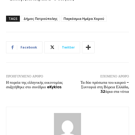
TAGS
Δήμος Πετρούπολης
Παγκόσμια Ημέρα Χορού
Facebook
Twitter
ΠΡΟΗΓΟΎΜΕΝΟ ΆΡΘΡΟ
ΕΠΌΜΕΝΟ ΆΡΘΡΟ
Η πορεία της ελληνικής οικονομίας
Τα δύο πρόσωπα του καιρού –
συζητήθηκε στο συνέδριο eKyklos
Συννεφιά στη Βόρεια Ελλάδα,
32άρια στα νότια