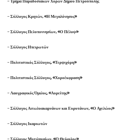
–
Τμήμα Παραδοσιακών Χορών Δήμου Πετρούπολης
–
Σύλλογος Κρητών, «Η Μεγαλόνησος»
–
Σύλλογος Πελοποννησίων, «Ο Πέλοψ»
–
Σύλλογος Ηπειρωτών
–
Πολιτιστικός Σύλλογος, «Τερψιχόρη»
–
Πολιτιστικός Σύλλογος, «Χοροέκφραση»
–
Λαογραφικός Όμιλος, «Αορείτης»
–
Σύλλογος Αιτωλοακαρνάνων και Ευρυτάνων, «Ο Αχελώος»
–
Σύλλογος Ικαριωτών
–
Σύλλογος Μυτιληναίων, «Ο Θεόφιλος»