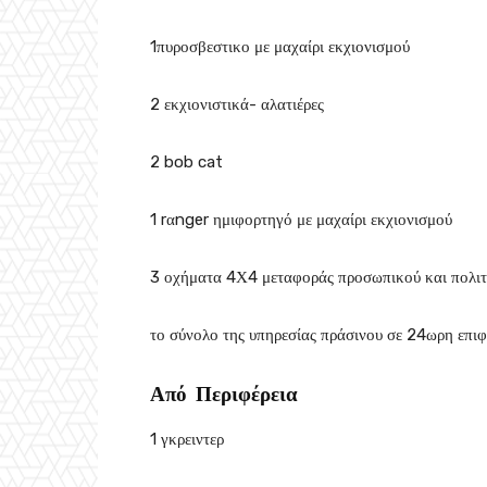
1πυροσβεστικο με μαχαίρι εκχιονισμού
2 εκχιονιστικά- αλατιέρες
2 bob cat
1 rαnger ημιφορτηγό με μαχαίρι εκχιονισμού
3 οχήματα 4Χ4 μεταφοράς προσωπικού και πολιτών
το σύνολο της υπηρεσίας πράσινου σε 24ωρη επιφ
Από Περιφέρεια
1 γκρειντερ