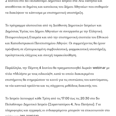
2 Ιουνίου στο 5ο Πολυδύναμο Δημοτικό Ιατρείο στα Άνω Πατήσια και
απευθύνεται σε δημότες και κατοίκους του Δήμου Αθηναίων που επιθυμούν
να διακόψουν το κάπνισμα με επιστημονική υποστήριξη.
Το πρόγραμμα υλοποιείται από τη Διεύθυνση Δημοτικών Ιατρείων και
Δημόσιας Υγείας του Δήμου Αθηναίων σε συνεργασία με την Ελληνική
Πνευμονολογική Εταιρεία και υπό την επιστημονική εποπτεία του Εθνικού
και Καποδιστριακού Πανεπιστημίου Αθηνών. Οι συμμετέχοντες θα έχουν
πρόσβαση σε εξατομικευμένη συμβουλευτική, φαρμακευτική υποστήριξη,
προληπτικούς ελέγχους και συνεχή παρακολούθηση.
Παράλληλα, την Πέμπτη 4 Ιουνίου θα πραγματοποιηθεί δωρεάν webinar με
τίτλο «Μιλήστε με τους ειδικούς!», κατά το οποίο διακεκριμένοι
επιστήμονες θα ενημερώσουν το κοινό για τις επιπτώσεις του καπνίσματος,
τα νέα καπνικά προϊόντα και τις σύγχρονες μεθόδους διακοπής του.
Το Ιατρείο λειτουργεί κάθε Τρίτη από τις 17:00 έως τις 20:30 στο 5ο
Πολυδύναμο Δημοτικό Ιατρείο (Σαρανταπόρου 4, Άνω Πατήσια). Για
πληροφορίες και εγγραφές οι ενδιαφερόμενοι μπορούν να επικοινωνούν στο