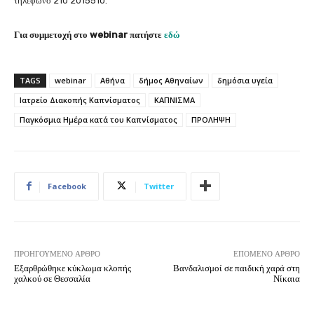
τηλέφωνο 210 2015510.
Για συμμετοχή στο webinar πατήστε
εδώ
TAGS
webinar
Αθήνα
δήμος Αθηναίων
δημόσια υγεία
Ιατρείο Διακοπής Καπνίσματος
ΚΑΠΝΙΣΜΑ
Παγκόσμια Ημέρα κατά του Καπνίσματος
ΠΡΟΛΗΨΗ
Facebook
Twitter
ΠΡΟΗΓΟΎΜΕΝΟ ΆΡΘΡΟ
ΕΠΌΜΕΝΟ ΆΡΘΡΟ
Εξαρθρώθηκε κύκλωμα κλοπής
Βανδαλισμοί σε παιδική χαρά στη
χαλκού σε Θεσσαλία
Νίκαια