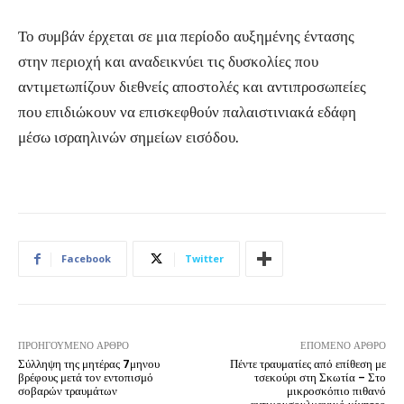
Το συμβάν έρχεται σε μια περίοδο αυξημένης έντασης
στην περιοχή και αναδεικνύει τις δυσκολίες που
αντιμετωπίζουν διεθνείς αποστολές και αντιπροσωπείες
που επιδιώκουν να επισκεφθούν παλαιστινιακά εδάφη
μέσω ισραηλινών σημείων εισόδου.
Facebook
Twitter
ΠΡΟΗΓΟΎΜΕΝΟ ΆΡΘΡΟ
ΕΠΌΜΕΝΟ ΆΡΘΡΟ
Σύλληψη της μητέρας 7μηνου
Πέντε τραυματίες από επίθεση με
βρέφους μετά τον εντοπισμό
τσεκούρι στη Σκωτία – Στο
σοβαρών τραυμάτων
μικροσκόπιο πιθανό