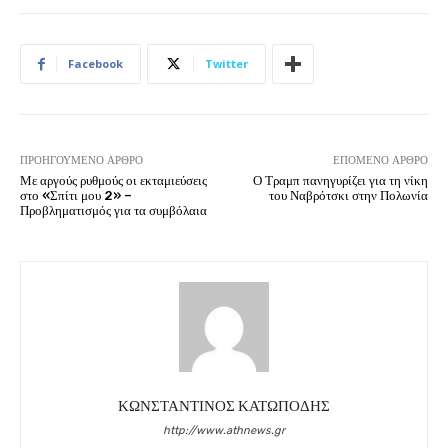
Facebook
Twitter
ΠΡΟΗΓΟΎΜΕΝΟ ΆΡΘΡΟ
ΕΠΌΜΕΝΟ ΆΡΘΡΟ
Με αργούς ρυθμούς οι εκταμιεύσεις
Ο Τραμπ πανηγυρίζει για τη νίκη
στο «Σπίτι μου 2» –
του Ναβρότσκι στην Πολωνία
Προβληματισμός για τα συμβόλαια
ΚΩΝΣΤΑΝΤΙΝΟΣ ΚΑΤΩΠΟΔΗΣ
http://www.athnews.gr