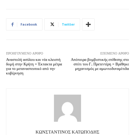
Facebook
Twitter
ΠΡΟΗΓΟΎΜΕΝΟ ΆΡΘΡΟ
ΕΠΌΜΕΝΟ ΆΡΘΡΟ
Αναστολή ασύλου και νέα κλειστή
Απόπειρα βομβιστικής επίθεσης στο
δομή στην Κρήτη – Έκτακτα μέτρα
σπίτι του Γ. Πρετεντέρη – Βρέθηκε
για το μεταναστευτικό από την
μηχανισμός με αμωνιοδυναμίτιδα
κυβέρνηση
ΚΩΝΣΤΑΝΤΙΝΟΣ ΚΑΤΩΠΟΔΗΣ