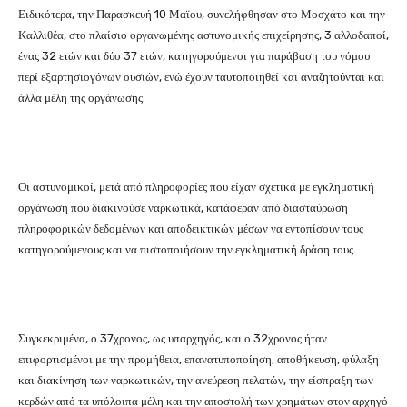
Ειδικότερα, την Παρασκευή 10 Μαϊου, συνελήφθησαν στο Μοσχάτο και την
Καλλιθέα, στο πλαίσιο οργανωμένης αστυνομικής επιχείρησης, 3 αλλοδαποί,
ένας 32 ετών και δύο 37 ετών, κατηγορούμενοι για παράβαση του νόμου
περί εξαρτησιογόνων ουσιών, ενώ έχουν ταυτοποιηθεί και αναζητούνται και
άλλα μέλη της οργάνωσης.
Οι αστυνομικοί, μετά από πληροφορίες που είχαν σχετικά με εγκληματική
οργάνωση που διακινούσε ναρκωτικά, κατάφεραν από διασταύρωση
πληροφορικών δεδομένων και αποδεικτικών μέσων να εντοπίσουν τους
κατηγορούμενους και να πιστοποιήσουν την εγκληματική δράση τους.
Συγκεκριμένα, ο 37χρονος, ως υπαρχηγός, και ο 32χρονος ήταν
επιφορτισμένοι με την προμήθεια, επανατυποποίηση, αποθήκευση, φύλαξη
και διακίνηση των ναρκωτικών, την ανεύρεση πελατών, την είσπραξη των
κερδών από τα υπόλοιπα μέλη και την αποστολή των χρημάτων στον αρχηγό