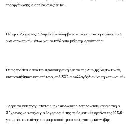
της οργάνωσης, ο οποίος αναζητείται.
Ο έτερος 37χρονος συλληφθείς αναλάμβανε κατά περίπτωση τη διακίνηση
των ναρκωτικών, όπως και τα υπόλοιπα μέλη της οργάνωσης.
Όπως προέκυψε από την προανακριτική έρευνα της Δίωξης Ναρκωτικών,
πιστοποιήθηκαν περισσότερες από 300 συναλλαγές διακίνηση ναρκωτικών.
Σε έρευνα που πραγματοποιήθηκε σε δωμάτιο ξενοδοχείου, κατελήφθη ο
32χρονος να κατέχει για λογαριασμό της εγκληματικής οργάνωσης 103,5
γραμμάρια κοκαϊνης και μικροποσότητα ακατέργαστης κάνναβης.