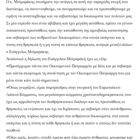
Ο κ. Μεϊμαράκης επισήμανε την ανάγκη σε αυτή την ταραχώδη εποχή που
διανύουμε, να συνεννοηθούμε, να συνεργαστούμε και να προσπαθήσουμε με
ειρήνη να αναπτυχθούμε και να σεβαστούμε τα δικαιώματα των πολιτών μας.
Σε μία περίοδο που είναι αβέβαιη και έχει μεγάλη αστάθεια, πρέπει να γίνουν
ουσιαστικές προσπάθειες προς την κατεύθυνση της αμοιβαίας κατανόησης
και σεβασμού των ανθρωπίνων δικαιωμάτων, στα οποία υπάγεται και η
πίστη στη θρησκεία ή η μη πίστη σε κάποια θρησκεία, ανέφερε μεταξύ άλλων
ο Ευάγγελος Μεϊμαράκης.
Αναλυτικά η δήλωση του Ευάγγελου Μεϊμαράκη έχει ως εξής:
«Προσέρχομαι πάντα στο Οικουμενικό Πατριαρχείο με δέος και με σεβασμό
και πάντα σκέφτομαι τη συνάντηση με τον Οικουμενικό Πατριάρχη που για
μένα είναι κάτι πολύ σημαντικό.
»Όπως γνωρίζετε, είμαι συμπρόεδρος στην επιτροπή του Ευρωπαϊκού
Λαϊκού Κόμματος, του μεγαλύτερου κόμματος χριστιανοδημοκρατικού, που
έχει ως αρμοδιότητα τον διαθρησκευτικό διάλογο και τις προσπάθειες οι
θρησκείες να ενώσουνε και όχι να διχάσουνε, με σεβασμό στον συνάνθρωπο,
αλληλεγγύη, κυρίως όμως σεβασμό στα ανθρώπινα δικαιώματα, στα οποία
υπάγεται και η πίστη σε κάθε θρησκεία ή και σε αυτόν ο οποίος δεν πιστεύει
πουθενά.
»Όλοι εμείς, λοιπόν, επειδή πρώτα από όλα είμαστε άνθρωποι, μπορούμε και