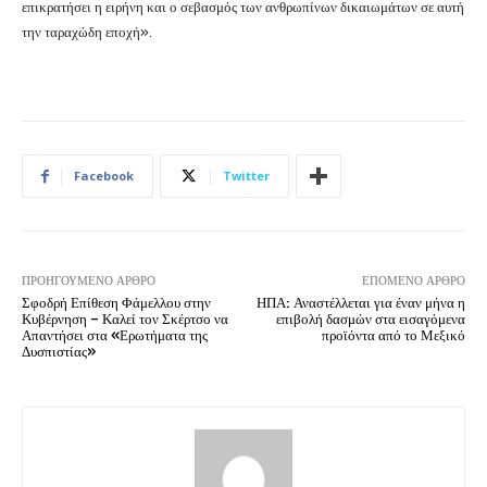
επικρατήσει η ειρήνη και ο σεβασμός των ανθρωπίνων δικαιωμάτων σε αυτή
την ταραχώδη εποχή».
Facebook
Twitter
ΠΡΟΗΓΟΎΜΕΝΟ ΆΡΘΡΟ
ΕΠΌΜΕΝΟ ΆΡΘΡΟ
Σφοδρή Επίθεση Φάμελλου στην
ΗΠΑ: Αναστέλλεται για έναν μήνα η
Κυβέρνηση – Καλεί τον Σκέρτσο να
επιβολή δασμών στα εισαγόμενα
Απαντήσει στα «Ερωτήματα της
προϊόντα από το Μεξικό
Δυσπιστίας»