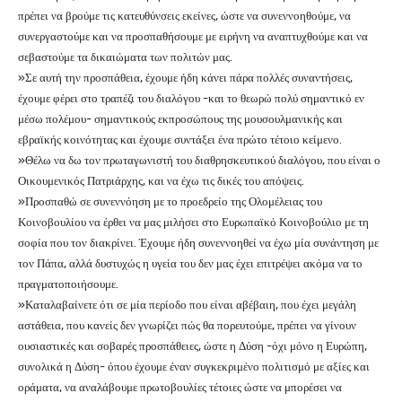
πρέπει να βρούμε τις κατευθύνσεις εκείνες, ώστε να συνεννοηθούμε, να
συνεργαστούμε και να προσπαθήσουμε με ειρήνη να αναπτυχθούμε και να
σεβαστούμε τα δικαιώματα των πολιτών μας.
»Σε αυτή την προσπάθεια, έχουμε ήδη κάνει πάρα πολλές συναντήσεις,
έχουμε φέρει στο τραπέζι του διαλόγου -και το θεωρώ πολύ σημαντικό εν
μέσω πολέμου- σημαντικούς εκπροσώπους της μουσουλμανικής και
εβραϊκής κοινότητας και έχουμε συντάξει ένα πρώτο τέτοιο κείμενο.
»Θέλω να δω τον πρωταγωνιστή του διαθρησκευτικού διαλόγου, που είναι ο
Οικουμενικός Πατριάρχης, και να έχω τις δικές του απόψεις.
»Προσπαθώ σε συνεννόηση με το προεδρείο της Ολομέλειας του
Κοινοβουλίου να έρθει να μας μιλήσει στο Ευρωπαϊκό Κοινοβούλιο με τη
σοφία που τον διακρίνει. Έχουμε ήδη συνεννοηθεί να έχω μία συνάντηση με
τον Πάπα, αλλά δυστυχώς η υγεία του δεν μας έχει επιτρέψει ακόμα να το
πραγματοποιήσουμε.
»Καταλαβαίνετε ότι σε μία περίοδο που είναι αβέβαιη, που έχει μεγάλη
αστάθεια, που κανείς δεν γνωρίζει πώς θα πορευτούμε, πρέπει να γίνουν
ουσιαστικές και σοβαρές προσπάθειες, ώστε η Δύση -όχι μόνο η Ευρώπη,
συνολικά η Δύση- όπου έχουμε έναν συγκεκριμένο πολιτισμό με αξίες και
οράματα, να αναλάβουμε πρωτοβουλίες τέτοιες ώστε να μπορέσει να