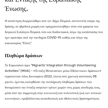
Ένωσης.
Η συνάντηση διοργανώθηκε από τον Δήμο Πειραιά, συντονιστή εταίρο της
δράσης, σε υβριδική μορφή και πραγματοποιήθηκε τόσο στα γραφεία του
Ιατρικού Συλλόγου Πειραιά, όσο και διαδικτυακά, λόγω της κατάστασης που
έχει προκύψει από την πανδημία COVID-19, καθώς και λόγω της
κακοκαιρίας “Ελπίς”.
Πληθώρα δράσεων
Το Ευρωπαϊκό έργο “Migrants’ Integration through Volunteering
Activities” (MIVA) – «Ένταξη Μεταναστών μέσω Εθελοντικών Δράσεων»
περατώνεται τέλος Ιανουαρίου 2022, έπειτα από χρονική απόσταση 38
μηνών, έχοντας κατορθώσει την εκπλήρωση πληθώρας δράσεων που
δυναμώσανε την ένταξη υπηκόων τρίτων χωρών στις χώρες υποδοχής τους,
μέσα από την συμμετοχή στην κοινωνική και πολιτιστική ζωή των τοπικών
κοινοτήτων, προβάλλοντας εκπαιδευτικές και εθελοντικές δραστηριότητες.