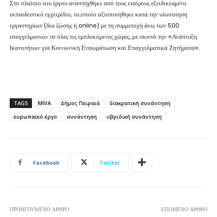
Στο πλαίσιο του έργου αναπτύχθηκε από τους εταίρους εξειδικευμένο
εκπαιδευτικό εγχειρίδιο, το,οποίο αξιοποιήθηκε κατά την υλοποίηση
εργαστηρίων (δια ζώσης ή online) με τη συμμετοχή άνω των 500
επαγγελματιών σε όλες τις εμπλεκόμενες χώρες, με σκοπό την «Ανάπτυξη
Ικανοτήτων για Κοινωνική Ενσωμάτωση και Επαγγελματικά Ζητήματα».
TAGS
MIVA
Δήμος Πειραιά
διακρατική συνάντηση
ευρωπαϊκό έργο
συνάντηση
υβριδική συνάντηση
Facebook
Twitter
ΠΡΟΗΓΟΎΜΕΝΟ ΆΡΘΡΟ
ΕΠΌΜΕΝΟ ΆΡΘΡΟ