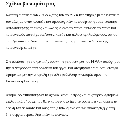
Σχέδιο βιωσιμότητας
Κατά τη διάρκεια του κύκλου ζωής του, το MIVA υποστήριξε με τις ενέργειες
του μέλη μεταναστευτικών και προσφυγικών κοινοτήτων, φορείς Τοπικής
Αυτοδιοίκησης, τοπικές κοινωνίες, εθελοντές/τριες, εκπαιδευτές/τριες και
κοινωνικούς επιστήμονες/ισσες, καθώς και άλλους εμπλεκόμενους/ες που
απασχολούνται στους τομείς του ασύλου, της μετανάστευσης και της
κοινωνικής ένταξης.
Στο πλαίσιο της διακρατικής συνάντησης, οι εταίροι του MIVA αξιολόγησαν
την τελεσφόρηση των δράσεων του έργου και συζήτησαν ορισμένα μετέωρα
ζητήματα πριν την υποβολή της τελικής έκθεσης αναφοράς προς την
Ευρωπαϊκή Επιτροπή.
Ακόμα, οριστικοποίησαν το σχέδιο βιωσιμότητας και συζήτησαν ορισμένα
μελλοντικά βήματα, που θα εγκρίνουν στο έργο να συνεχίσει να παρέχει τα
οφέλη του σε όσους και όσες αποζητούν έμπνευση και υποστήριξη για τη
δημιουργία συμπεριληπτικών κοινωνιών.