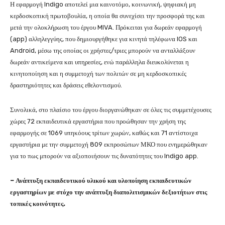
Η εφαρμογή Indigo αποτελεί μια καινοτόμο, κοινωνική, ψηφιακή μη
κερδοσκοπική πρωτοβουλία, η οποία θα συνεχίσει την προσφορά της και
μετά την ολοκλήρωση του έργου MIVA. Πρόκειται για δωρεάν εφαρμογή
(app) αλληλεγγύης, που δημιουργήθηκε για κινητά τηλέφωνα IOS και
Android, μέσω της οποίας οι χρήστες/τριες μπορούν να ανταλλάξουν
δωρεάν αντικείμενα και υπηρεσίες, ενώ παράλληλα διευκολύνεται η
κινητοποίηση και η συμμετοχή των πολιτών σε μη κερδοσκοπικές
δραστηριότητες και δράσεις εθελοντισμού.
Συνολικά, στο πλαίσιο του έργου διοργανώθηκαν σε όλες τις συμμετέχουσες
χώρες 72 εκπαιδευτικά εργαστήρια που προώθησαν την χρήση της
εφαρμογής σε 1069 υπηκόους τρίτων χωρών, καθώς και 71 αντίστοιχα
εργαστήρια με την συμμετοχή 809 εκπροσώπων ΜΚΟ που ενημερώθηκαν
για το πως μπορούν να αξιοποιήσουν τις δυνατότητες του Indigo app.
– Ανάπτυξη εκπαιδευτικού υλικού και υλοποίηση εκπαιδευτικών
εργαστηρίων με στόχο την ανάπτυξη διαπολιτισμικών δεξιοτήτων στις
τοπικές κοινότητες.