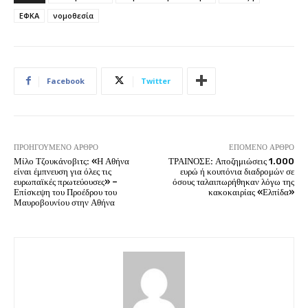
ΕΦΚΑ
νομοθεσία
Facebook
Twitter
ΠΡΟΗΓΟΎΜΕΝΟ ΆΡΘΡΟ
ΕΠΌΜΕΝΟ ΆΡΘΡΟ
Μίλο Τζουκάνοβιτς: «Η Αθήνα
ΤΡΑΙΝΟΣΕ: Αποζημιώσεις 1.000
είναι έμπνευση για όλες τις
ευρώ ή κουπόνια διαδρομών σε
ευρωπαϊκές πρωτεύουσες» –
όσους ταλαιπωρήθηκαν λόγω της
Επίσκεψη του Προέδρου του
κακοκαιρίας «Ελπίδα»
Μαυροβουνίου στην Αθήνα