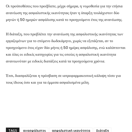
Οι προϋποθέσεις που προέβλεπε, μέχρι σήμερα, η νομοθεσία για την ετήσια
ανανέωση της ασφαλιστικής ικανότητας ήταν η ύπαρξη τουλάχιστον δύο
μηνών ή 50 ημερών ασφάλισης κατά το προηγούμενο έτος της ανανέωσης.
Η διάταξη, που προβλέπει την ανανέωση της ασφαλιστικής ικανότητας των
εργαζομένων για το επόμενο δωδεκάμηνο, χωρίς να εξετάζεται, αν το
προηγούμενο έτος είχαν δύο μήνες ή 50 ημέρες ασφάλισης, ενώ καλύπτονται
και όλες οι ειδικές κατηγορίες για τις οποίες η ασφαλιστική ικανότητα
ανανεωνόταν με ειδικές διατάξεις κατά τα προηγούμενα χρόνια.
Έτσι, διασφαλίζεται η πρόσβαση σε ιατροφαρμακευτική κάλυψη τόσο για
τους ίδιους όσο και για τα έμμεσα ασφαλισμένα μέλη.
TAGS
ανασφάλιστοι
ασφαλιστική ικανότητα
διάταξη