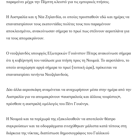
παραμείνει μέχρι την Πέμπτη κλειστό για τις εμπορικές πτήσεις.
Η Αυστραλία και η Νέα Ζηλανδία, οι οποίες προσπαθούν εδώ και ημέρες να
επαναπατρίσουν τους εκατοντάδες πολίτες τους που παραμένουν
αποκλεισμένοι, ανακοίνωσαν σήμερα το πρωί πως στέλνουν αεροπλάνα για
να τους απομακρύνουν.
Ο νεοζηλανδός υπουργός Εξωτερικών Γουίνστον Πίτερς ανακοίνωσε σήμερα
ότι η κυβέρνησή του ναύλωσε μια πτήση προς τη Νουμεά. Το αεροπλάνο, το
οποίο αναχώρησε αργά σήμερα το πρωί (τοπική ώρα), πρόκειται να
επαναπατρίσει πενήντα Νεοζηλανδούς.
Δύο άλλα αεροσκάφη αναμένεται να αναχωρήσουν μέσα στην ημέρα από την
Αυστραλία για να απομακρύνουν «αυστραλούς και άλλους τουρίστες»,
πρόσθεσε η αυστραλή ομόλογός του Πένι Γουόνγκ.
Η Νουμεά και τα περίχωρά της εξακολουθούν να αποτελούν θέατρο
συγκρούσεων και τα οδοφράγματα ενισχύθηκαν μάλιστα κατά τόπους στη
διάρκεια της νύκτας, διαπίστωσε δημοσιογράφος του Γαλλικού