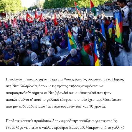
Η εύθραυστη επιστροφή στην ηρεμία «συνεχίζεται», σύμφωνα με το Παρίσι,
στη Νέα Καληδονία, όπου με τις πρώτες πτήσεις αναμένεται να
απομακρυνθούν σήμερα οι Νεοζηλανδοί και οι Αυστραλοί που ήταν
αποκλεισμένοι σ’ αυτό το γαλλικό έδαφος, το οποίο έχει παραλύσει έπειτα
από μια εβδομάδα βιαιοτήτων πρωτοφανών εδώ και 40 χρόνια.
Παρά τις «σαφείς προόδους» όσον αφορά την ασφάλεια, για τις οποίες
έκανε λόγο νωρίτερα ο γάλλος πρόεδρος Εμανουέλ Μακρόν, από το γαλλικό