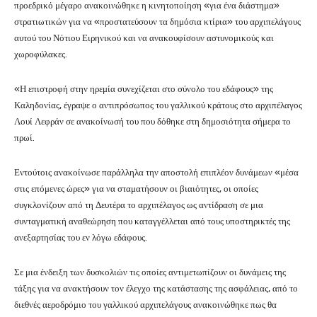
προεδρικό μέγαρο ανακοινώθηκε η κινητοποίηση «για ένα διάστημα»
στρατιωτικών για να «προστατεύσουν τα δημόσια κτίρια» του αρχιπελάγους
αυτού του Νότιου Ειρηνικού και να ανακουφίσουν αστυνομικούς και
χωροφύλακες.
«Η επιστροφή στην ηρεμία συνεχίζεται στο σύνολο του εδάφους» της
Καληδονίας, έγραψε ο αντιπρόσωπος του γαλλικού κράτους στο αρχιπέλαγος
Λουί Λεφράν σε ανακοίνωσή του που δόθηκε στη δημοσιότητα σήμερα το
πρωί.
Εντούτοις ανακοίνωσε παράλληλα την αποστολή επιπλέον δυνάμεων «μέσα
στις επόμενες ώρες» για να σταματήσουν οι βιαιότητες, οι οποίες
συγκλονίζουν από τη Δευτέρα το αρχιπέλαγος ως αντίδραση σε μια
συνταγματική αναθεώρηση που καταγγέλλεται από τους υποστηρικτές της
ανεξαρτησίας του εν λόγω εδάφους.
Σε μια ένδειξη των δυσκολιών τις οποίες αντιμετωπίζουν οι δυνάμεις της
τάξης για να ανακτήσουν τον έλεγχο της κατάστασης της ασφάλειας, από το
διεθνές αεροδρόμιο του γαλλικού αρχιπελάγους ανακοινώθηκε πως θα