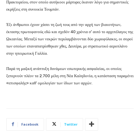
Πρακτορείου, στον οποίο αυτήκοοι μάρτυρες έκαναν λόγο για σημαντικές
εκρήξεις στη συνοικία Τουμπάν.
Έξι άνθρωποι έχουν χάσει τη ζωή τους από την αρχή των βιαιοτήτων,
έκτασης πρωτοφανούς εδώ και σχεδόν 40 χρόνια σ’ αυτό το αρχιπέλαγος της
Ωκεανίας. Μεταξύ των νεκρών περιλαμβάνονται δύο χωροφύλακες, οι σοροί
των οποίων επαναπατρίσθηκαν χθες, Δευτέρα, με στρατιωτικό αεροπλάνο
στην ηπειρωτική Γαλλία.
Παρά τη μαζική ανάπτυξη δυνάμεων εσωτερικής ασφαλείας, οι οποίες
ξεπερνούν πλέον τα 2.700 μέλη στη Νέα Καληδονία, η κατάσταση παραμένει
«επισφαλής» καθ’ ομολογίαν των ίδιων των αρχών.
Facebook
Twitter