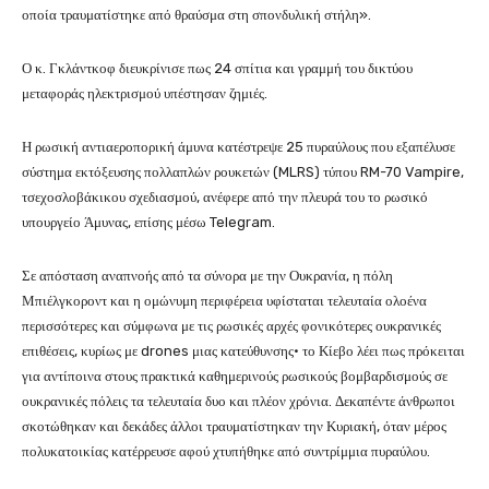
οποία τραυματίστηκε από θραύσμα στη σπονδυλική στήλη».
Ο κ. Γκλάντκοφ διευκρίνισε πως 24 σπίτια και γραμμή του δικτύου
μεταφοράς ηλεκτρισμού υπέστησαν ζημιές.
Η ρωσική αντιαεροπορική άμυνα κατέστρεψε 25 πυραύλους που εξαπέλυσε
σύστημα εκτόξευσης πολλαπλών ρουκετών (MLRS) τύπου RM-70 Vampire,
τσεχοσλοβάκικου σχεδιασμού, ανέφερε από την πλευρά του το ρωσικό
υπουργείο Άμυνας, επίσης μέσω Telegram.
Σε απόσταση αναπνοής από τα σύνορα με την Ουκρανία, η πόλη
Μπιέλγκοροντ και η ομώνυμη περιφέρεια υφίσταται τελευταία ολοένα
περισσότερες και σύμφωνα με τις ρωσικές αρχές φονικότερες ουκρανικές
επιθέσεις, κυρίως με drones μιας κατεύθυνσης· το Κίεβο λέει πως πρόκειται
για αντίποινα στους πρακτικά καθημερινούς ρωσικούς βομβαρδισμούς σε
ουκρανικές πόλεις τα τελευταία δυο και πλέον χρόνια. Δεκαπέντε άνθρωποι
σκοτώθηκαν και δεκάδες άλλοι τραυματίστηκαν την Κυριακή, όταν μέρος
πολυκατοικίας κατέρρευσε αφού χτυπήθηκε από συντρίμμια πυραύλου.