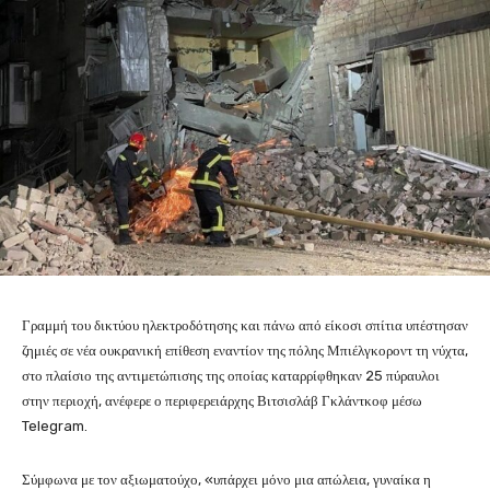
Γραμμή του δικτύου ηλεκτροδότησης και πάνω από είκοσι σπίτια υπέστησαν
ζημιές σε νέα ουκρανική επίθεση εναντίον της πόλης Μπιέλγκοροντ τη νύχτα,
στο πλαίσιο της αντιμετώπισης της οποίας καταρρίφθηκαν 25 πύραυλοι
στην περιοχή, ανέφερε ο περιφερειάρχης Βιτσισλάβ Γκλάντκοφ μέσω
Telegram.
Σύμφωνα με τον αξιωματούχο, «υπάρχει μόνο μια απώλεια, γυναίκα η