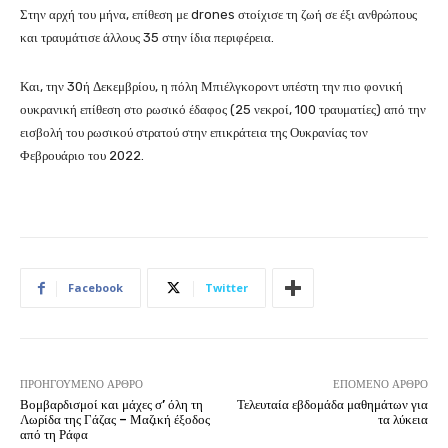
Στην αρχή του μήνα, επίθεση με drones στοίχισε τη ζωή σε έξι ανθρώπους
και τραυμάτισε άλλους 35 στην ίδια περιφέρεια.
Και, την 30ή Δεκεμβρίου, η πόλη Μπιέλγκοροντ υπέστη την πιο φονική
ουκρανική επίθεση στο ρωσικό έδαφος (25 νεκροί, 100 τραυματίες) από την
εισβολή του ρωσικού στρατού στην επικράτεια της Ουκρανίας τον
Φεβρουάριο του 2022.
Facebook
Twitter
ΠΡΟΗΓΟΎΜΕΝΟ ΆΡΘΡΟ
ΕΠΌΜΕΝΟ ΆΡΘΡΟ
Βομβαρδισμοί και μάχες σ’ όλη τη
Τελευταία εβδομάδα μαθημάτων για
Λωρίδα της Γάζας – Μαζική έξοδος
τα λύκεια
από τη Ράφα