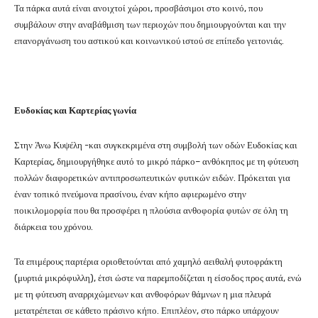
Τα πάρκα αυτά είναι ανοιχτοί χώροι, προσβάσιμοι στο κοινό, που
συμβάλουν στην αναβάθμιση των περιοχών που δημιουργούνται και την
επανοργάνωση του αστικού και κοινωνικού ιστού σε επίπεδο γειτονιάς.
Ευδοκίας και Καρτερίας γωνία
Στην Άνω Κυψέλη -και συγκεκριμένα στη συμβολή των οδών Ευδοκίας και
Καρτερίας, δημιουργήθηκε αυτό το μικρό πάρκο– ανθόκηπος με τη φύτευση
πολλών διαφορετικών αντιπροσωπευτικών φυτικών ειδών. Πρόκειται για
έναν τοπικό πνεύμονα πρασίνου, έναν κήπο αφιερωμένο στην
ποικιλομορφία που θα προσφέρει η πλούσια ανθοφορία φυτών σε όλη τη
διάρκεια του χρόνου.
Τα επιμέρους παρτέρια οριοθετούνται από χαμηλό αειθαλή φυτοφράκτη
(μυρτιά μικρόφυλλη), έτσι ώστε να παρεμποδίζεται η είσοδος προς αυτά, ενώ
με τη φύτευση αναρριχώμενων και ανθοφόρων θάμνων η μια πλευρά
μετατρέπεται σε κάθετο πράσινο κήπο. Επιπλέον, στο πάρκο υπάρχουν