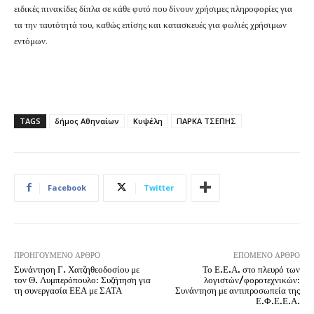
ειδικές πινακίδες δίπλα σε κάθε φυτό που δίνουν χρήσιμες πληροφορίες για
τα την ταυτότητά του, καθώς επίσης και κατασκευές για φωλιές χρήσιμων
εντόμων.
TAGS
δήμος Αθηναίων
Κυψέλη
ΠΑΡΚΑ ΤΣΕΠΗΣ
Facebook
Twitter
ΠΡΟΗΓΟΎΜΕΝΟ ΆΡΘΡΟ
ΕΠΌΜΕΝΟ ΆΡΘΡΟ
Συνάντηση Γ. Χατζηθεοδοσίου με
Το Ε.Ε.Α. στο πλευρό των
τον Θ. Λυμπερόπουλο: Συζήτηση για
λογιστών/φοροτεχνικών:
τη συνεργασία ΕΕΑ με ΣΑΤΑ
Συνάντηση με αντιπροσωπεία της
Ε.Φ.Ε.Ε.Α.