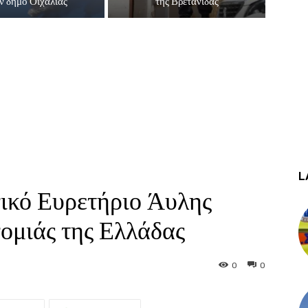
ν δήμο Οιχαλίας
της Βρετανίδας