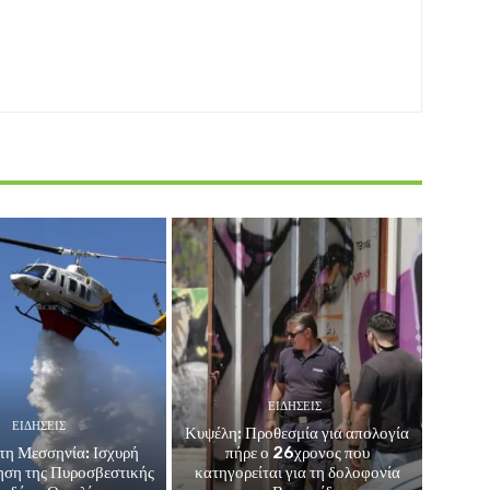
ΕΙΔΗΣΕΙΣ
ΕΙΔΗΣΕΙΣ
Κυψέλη: Προθεσμία για απολογία
τη Μεσσηνία: Ισχυρή
πήρε ο 26χρονος που
ηση της Πυροσβεστικής
κατηγορείται για τη δολοφονία