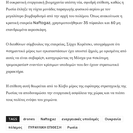
Η ουκρανική ενεργειακή βιομηχανία υπέστη νέα, σφοδρή επίθεση, καθώς η
Ρωσία έπληξε τη νύχτα μονάδες παραγωγής φυσικού αερίου με τον
μεγαλύτερο βομβαρδισμό από την αρχή του πολέμου. Όπως ανακοίνωσε η
κρατική εταιρεία Naftogaz, χρησιμοποιήθηκαν 35 πύραυλοι και 60 μη
επανδρωμένα αεροσκάφη.
Ο διευθύνων σύμβουλος της εταιρείας, Σέρχιι Κορέτσκι, υπογράμμισε ότι
«σημαντικό μέρος των εγκαταστάσεων έχει υποστεί ζημιές, με ορισμένες από
αυτές να είναι σοβαρές», κατηγορώντας τη Μόσχα για «σκόπιμη
τρομοκρατία» εναντίον κρίσιμων υποδομών που δεν έχουν στρατιωτικό
χαρακτήρα.
Η επίθεση αυτή θεωρείται από το Κίεβο μέρος της ευρύτερης στρατηγικής της
Ρωσίας να αποδυναμώσει την ενεργειακή ασφάλεια της χώρας και να πιέσει
τους πολίτες ενόψει του χειμώνα.
TAGS
drones
Naftogaz
ενεργειακές υποδομές
Ουκρανία
πόλεμος
ΠΥΡΑΥΛΙΚΗ ΕΠΙΘΕΣΗ
Ρωσία