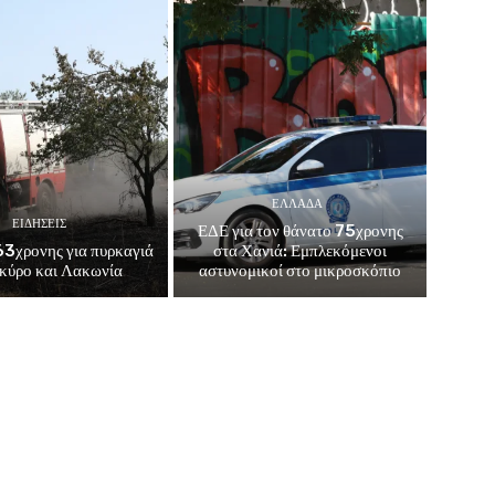
ΕΛΛΑΔΑ
ΕΙΔΗΣΕΙΣ
ΕΔΕ για τον θάνατο 75χρονης
3χρονης για πυρκαγιά
στα Χανιά: Εμπλεκόμενοι
κύρο και Λακωνία
αστυνομικοί στο μικροσκόπιο