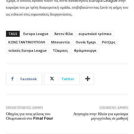
Έμερι, ο οποίος έφτασε πλέον τις πέντε κατακτήσεις Europa League στην
καριέρα του με τρίτη διαφορετική ομάδα, επιβεβαιώνοντας ξανά τη φήμη του
ως ειδικού στις ευρωπαϊκές διοργανώσεις.
TAGS
Europa League
Άστον Βίλα
ευρωπαϊκό τρόπαιο
ΚΩΝΣΤΑΝΤΙΝΟΥΠΟΛΗ
Μπουεντία
Ουνάι Έμερι
Ρότζερς
τελικός Europa League
Τίλεμανς
Φράιμπουργκ
Facebook
Twitter
ΠΡΟΗΓΟΎΜΕΝΟ ΆΡΘΡΟ
ΕΠΌΜΕΝΟ ΆΡΘΡΟ
Οδηγίες για τους φίλους του
Ανησυχία στην Ηλεία για κρούσμα
Ολυμπιακού στο Final Four
μηνιγγίτιδας σε μαθητή