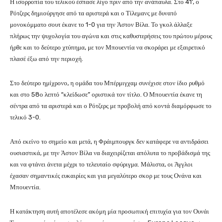
Η ισορροπία του τελικού έσπασε λίγο πριν από την ανάπαυλα. Στο 41’, ο
Ρότζερς δημιούργησε από τα αριστερά και ο Τίλεμανς με δυνατό
μονοκόμματο σουτ έκανε το 1-0 για την Άστον Βίλα. Το γκολ άλλαξε
πλήρως την ψυχολογία του αγώνα και στις καθυστερήσεις του πρώτου μέρους
ήρθε και το δεύτερο χτύπημα, με τον Μπουεντία να σκοράρει με εξαιρετικό
πλασέ έξω από την περιοχή.
Στο δεύτερο ημίχρονο, η ομάδα του Μπέρμιγχαμ συνέχισε στον ίδιο ρυθμό
και στο 58ο λεπτό “κλείδωσε” οριστικά τον τίτλο. Ο Μπουεντία έκανε τη
σέντρα από τα αριστερά και ο Ρότζερς με προβολή από κοντά διαμόρφωσε το
τελικό 3-0.
Από εκείνο το σημείο και μετά, η Φράιμπουργκ δεν κατάφερε να αντιδράσει
ουσιαστικά, με την Άστον Βίλα να διαχειρίζεται απόλυτα το προβάδισμά της
και να φτάνει άνετα μέχρι το τελευταίο σφύριγμα. Μάλιστα, οι Άγγλοι
έχασαν σημαντικές ευκαιρίες και για μεγαλύτερο σκορ με τους Ονάνα και
Μπουεντία.
Η κατάκτηση αυτή αποτέλεσε ακόμη μία προσωπική επιτυχία για τον Ουνάι