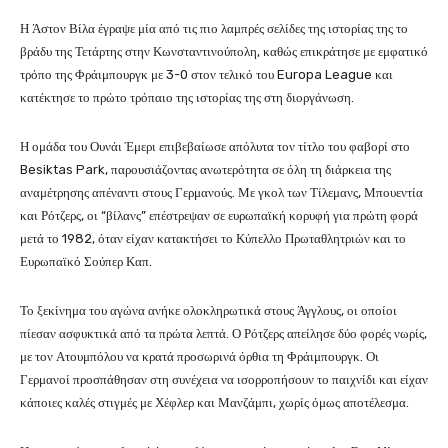
Η Άστον Βίλα έγραψε μία από τις πιο λαμπρές σελίδες της ιστορίας της το
βράδυ της Τετάρτης στην Κωνσταντινούπολη, καθώς επικράτησε με εμφατικό
τρόπο της Φράιμπουργκ με 3-0 στον τελικό του Europa League και
κατέκτησε το πρώτο τρόπαιο της ιστορίας της στη διοργάνωση.
Η ομάδα του Ουνάι Έμερι επιβεβαίωσε απόλυτα τον τίτλο του φαβορί στο
Besiktas Park, παρουσιάζοντας ανωτερότητα σε όλη τη διάρκεια της
αναμέτρησης απέναντι στους Γερμανούς. Με γκολ των Τίλεμανς, Μπουεντία
και Ρότζερς, οι “βίλανς” επέστρεψαν σε ευρωπαϊκή κορυφή για πρώτη φορά
μετά το 1982, όταν είχαν κατακτήσει το Κύπελλο Πρωταθλητριών και το
Ευρωπαϊκό Σούπερ Καπ.
Το ξεκίνημα του αγώνα ανήκε ολοκληρωτικά στους Άγγλους, οι οποίοι
πίεσαν ασφυκτικά από τα πρώτα λεπτά. Ο Ρότζερς απείλησε δύο φορές νωρίς,
με τον Ατουμπόλου να κρατά προσωρινά όρθια τη Φράιμπουργκ. Οι
Γερμανοί προσπάθησαν στη συνέχεια να ισορροπήσουν το παιχνίδι και είχαν
κάποιες καλές στιγμές με Χέφλερ και Μανζάμπι, χωρίς όμως αποτέλεσμα.