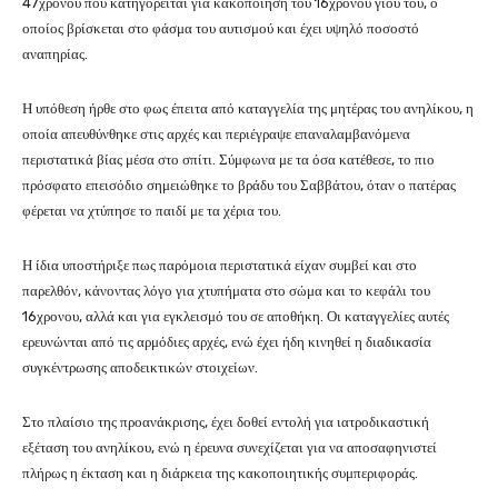
47χρονου που κατηγορείται για κακοποίηση του 16χρονου γιου του, ο
οποίος βρίσκεται στο φάσμα του αυτισμού και έχει υψηλό ποσοστό
αναπηρίας.
Η υπόθεση ήρθε στο φως έπειτα από καταγγελία της μητέρας του ανηλίκου, η
οποία απευθύνθηκε στις αρχές και περιέγραψε επαναλαμβανόμενα
περιστατικά βίας μέσα στο σπίτι. Σύμφωνα με τα όσα κατέθεσε, το πιο
πρόσφατο επεισόδιο σημειώθηκε το βράδυ του Σαββάτου, όταν ο πατέρας
φέρεται να χτύπησε το παιδί με τα χέρια του.
Η ίδια υποστήριξε πως παρόμοια περιστατικά είχαν συμβεί και στο
παρελθόν, κάνοντας λόγο για χτυπήματα στο σώμα και το κεφάλι του
16χρονου, αλλά και για εγκλεισμό του σε αποθήκη. Οι καταγγελίες αυτές
ερευνώνται από τις αρμόδιες αρχές, ενώ έχει ήδη κινηθεί η διαδικασία
συγκέντρωσης αποδεικτικών στοιχείων.
Στο πλαίσιο της προανάκρισης, έχει δοθεί εντολή για ιατροδικαστική
εξέταση του ανηλίκου, ενώ η έρευνα συνεχίζεται για να αποσαφηνιστεί
πλήρως η έκταση και η διάρκεια της κακοποιητικής συμπεριφοράς.