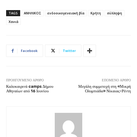
TAGS
ΑΝΗΛΙΚΟΣ
ενδοοικογενειακή βία
Κρήτη
σύλληψη
Χανιά
Facebook
Twitter
ΠΡΟΗΓΟΎΜΕΝΟ ΆΡΘΡΟ
ΕΠΌΜΕΝΟ ΆΡΘΡΟ
Καλοκαιρινά camps Δήμου
Μεγάλη συμμετοχή στη «Μικρή
Αθηναίων από 16 Ιουνίου
Ολυμπιάδα» Νίκαιας-Ρέντη