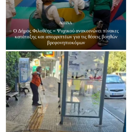
ΑΘΗΝΑ
Ο Δήμος Φιλοθέης – Ψυχικού ανακοινώνει πίνακες
κατάταξης και απορριπτέων για τις θέσεις βοηθών
βρεφονηπιοκόμων