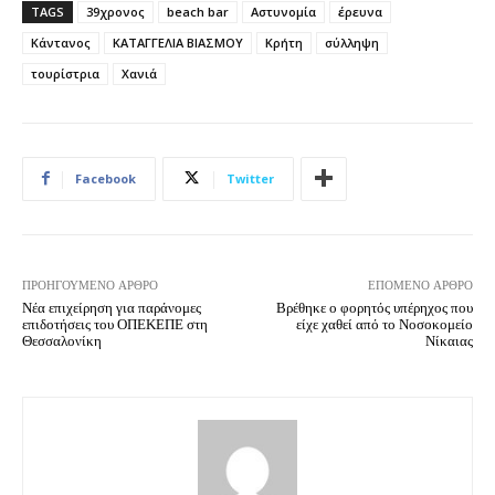
TAGS
39χρονος
beach bar
Αστυνομία
έρευνα
Κάντανος
ΚΑΤΑΓΓΕΛΙΑ ΒΙΑΣΜΟΥ
Κρήτη
σύλληψη
τουρίστρια
Χανιά
Facebook
Twitter
ΠΡΟΗΓΟΎΜΕΝΟ ΆΡΘΡΟ
ΕΠΌΜΕΝΟ ΆΡΘΡΟ
Νέα επιχείρηση για παράνομες
Βρέθηκε ο φορητός υπέρηχος που
επιδοτήσεις του ΟΠΕΚΕΠΕ στη
είχε χαθεί από το Νοσοκομείο
Θεσσαλονίκη
Νίκαιας