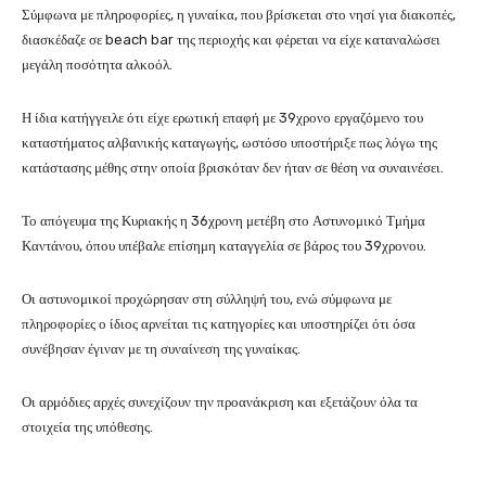
Σύμφωνα με πληροφορίες, η γυναίκα, που βρίσκεται στο νησί για διακοπές,
διασκέδαζε σε beach bar της περιοχής και φέρεται να είχε καταναλώσει
μεγάλη ποσότητα αλκοόλ.
Η ίδια κατήγγειλε ότι είχε ερωτική επαφή με 39χρονο εργαζόμενο του
καταστήματος αλβανικής καταγωγής, ωστόσο υποστήριξε πως λόγω της
κατάστασης μέθης στην οποία βρισκόταν δεν ήταν σε θέση να συναινέσει.
Το απόγευμα της Κυριακής η 36χρονη μετέβη στο Αστυνομικό Τμήμα
Καντάνου, όπου υπέβαλε επίσημη καταγγελία σε βάρος του 39χρονου.
Οι αστυνομικοί προχώρησαν στη σύλληψή του, ενώ σύμφωνα με
πληροφορίες ο ίδιος αρνείται τις κατηγορίες και υποστηρίζει ότι όσα
συνέβησαν έγιναν με τη συναίνεση της γυναίκας.
Οι αρμόδιες αρχές συνεχίζουν την προανάκριση και εξετάζουν όλα τα
στοιχεία της υπόθεσης.