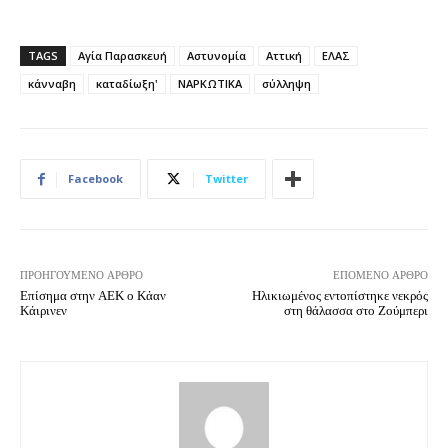
TAGS
Αγία Παρασκευή
Αστυνομία
Αττική
ΕΛΑΣ
κάνναβη
καταδίωξη'
ΝΑΡΚΩΤΙΚΑ
σύλληψη
Facebook
Twitter
ΠΡΟΗΓΟΎΜΕΝΟ ΆΡΘΡΟ
ΕΠΌΜΕΝΟ ΆΡΘΡΟ
Επίσημα στην ΑΕΚ ο Κάαν
Ηλικιωμένος εντοπίστηκε νεκρός
Κάιρινεν
στη θάλασσα στο Ζούμπερι