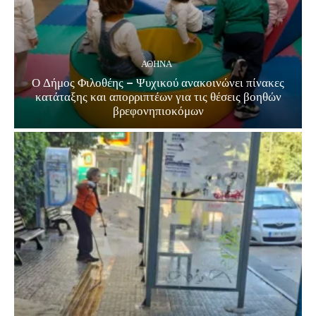
ΑΘΗΝΑ
Ο Δήμος Φιλοθέης – Ψυχικού ανακοινώνει πίνακες
κατάταξης και απορριπτέων για τις θέσεις βοηθών
βρεφονηπιοκόμων