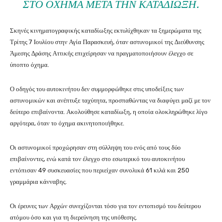
ΣΤΟ ΌΧΗΜΑ ΜΕΤΆ ΤΗΝ ΚΑΤΑΔΊΩΞΗ.
Σκηνές κινηματογραφικής καταδίωξης εκτυλίχθηκαν τα ξημερώματα της
Τρίτης 7 Ιουλίου στην Αγία Παρασκευή, όταν αστυνομικοί της Διεύθυνσης
Άμεσης Δράσης Αττικής επιχείρησαν να πραγματοποιήσουν έλεγχο σε
ύποπτο όχημα.
Ο οδηγός του αυτοκινήτου δεν συμμορφώθηκε στις υποδείξεις των
αστυνομικών και ανέπτυξε ταχύτητα, προσπαθώντας να διαφύγει μαζί με τον
δεύτερο επιβαίνοντα. Ακολούθησε καταδίωξη, η οποία ολοκληρώθηκε λίγο
αργότερα, όταν το όχημα ακινητοποιήθηκε.
Οι αστυνομικοί προχώρησαν στη σύλληψη του ενός από τους δύο
επιβαίνοντες, ενώ κατά τον έλεγχο στο εσωτερικό του αυτοκινήτου
εντόπισαν 49 συσκευασίες που περιείχαν συνολικά 61 κιλά και 250
γραμμάρια κάνναβης.
Οι έρευνες των Αρχών συνεχίζονται τόσο για τον εντοπισμό του δεύτερου
ατόμου όσο και για τη διερεύνηση της υπόθεσης.