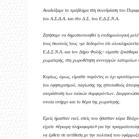
Αναδείξαμε το πρόβλημα στη συνεδρίαση του Περιφε
του Α.Σ.Δ.Α. και στο Δ.Σ. του Ε.Δ.Σ.Ν.Α.
Ζητήσαμε να δημοσιοποιηθεί η επιδημιολογική μελέ
τους σκοπούς τους -με δεδομένο ότι ολοκληρώνετα
Ε.Δ.Σ.Ν.Α. και τον Δήμο Φυλής- είμαστε ξεκάθαρα α
χωματερής, στη χωροθέτηση ανενεργών λατομείων σ
Κυρίως, όμως, είμαστε παρόντες κι όχι κρυπτόμεν
του εφησυχασμού, παγίωσης της ηττοπαθούς άποψης 
υπεράσπιση των λαϊκών συμφερόντων. Διοργανώσαμ
οποία υπήρχε και το θέμα της χωματερής.
Εμείς ήμασταν εκεί, εσείς που ήσασταν κύριε Βλάχ
είχατε «έγκυρη πληροφορία» για την πραγματοποίη
να έρθετε σε αντίθεση με την πολιτική που εφάρμοζε