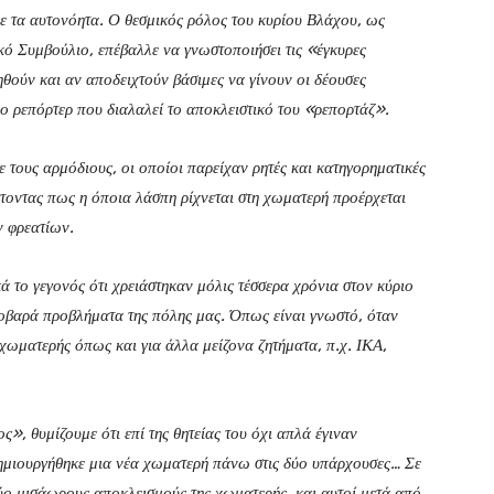
ε τα αυτονόητα. Ο θεσμικός ρόλος του κυρίου Βλάχου, ως
ικό Συμβούλιο, επέβαλλε να γνωστοποιήσει τις «έγκυρες
θούν και αν αποδειχτούν βάσιμες να γίνουν οι δέουσες
νο ρεπόρτερ που διαλαλεί το αποκλειστικό του «ρεπορτάζ».
 τους αρμόδιους, οι οποίοι παρείχαν ρητές και κατηγορηματικές
θέτοντας πως η όποια λάσπη ρίχνεται στη χωματερή προέρχεται
ν φρεατίων.
 το γεγονός ότι χρειάστηκαν μόλις τέσσερα χρόνια στον κύριο
σοβαρά προβλήματα της πόλης μας. Όπως είναι γνωστό, όταν
 χωματερής όπως και για άλλα μείζονα ζητήματα, π.χ. ΙΚΑ,
», θυμίζουμε ότι επί της θητείας του όχι απλά έγιναν
ημιουργήθηκε μια νέα χωματερή πάνω στις δύο υπάρχουσες… Σε
δύο μισάωρους αποκλεισμούς της χωματερής, και αυτοί μετά από