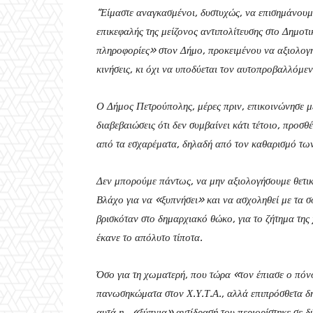
“Είμαστε αναγκασμένοι, δυστυχώς, να επισημάνουμ
επικεφαλής της μείζονος αντιπολίτευσης στο Δημοτ
πληροφορίες» στον Δήμο, προκειμένου να αξιολογη
κινήσεις, κι όχι να υποδύεται τον αυτοπροβαλλόμε
Ο Δήμος Πετρούπολης, μέρες πριν, επικοινώνησε με
διαβεβαιώσεις ότι δεν συμβαίνει κάτι τέτοιο, προσ
από τα εσχαρέματα, δηλαδή από τον καθαρισμό τω
Δεν μπορούμε πάντως, να μην αξιολογήσουμε θετικά
Βλάχο για να «ξυπνήσει» και να ασχοληθεί με τα 
βρισκόταν στο δημαρχιακό θώκο, για το ζήτημα της
έκανε το απόλυτο τίποτα.
Όσο για τη χωματερή, που τώρα «τον έπιασε ο πόνος
πανωσηκώματα στον Χ.Υ.Τ.Α., αλλά επιπρόσθετα δ
αυτά η… «ξύπνια» αντίδρασή του περιορίστηκε σε 