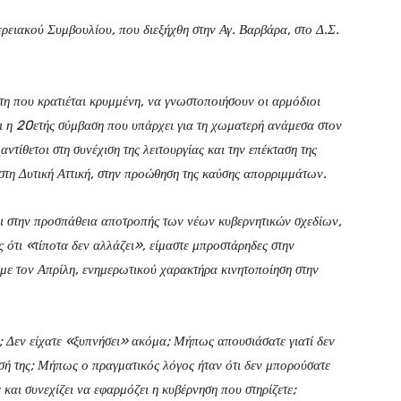
ρειακού Συμβουλίου, που διεξήχθη στην Αγ. Βαρβάρα, στο Δ.Σ.
τη που κρατιέται κρυμμένη, να γνωστοποιήσουν οι αρμόδιοι
ι η 20ετής σύμβαση που υπάρχει για τη χωματερή ανάμεσα στον
ντίθετοι στη συνέχιση της λειτουργίας και την επέκταση της
τη Δυτική Αττική, στην προώθηση της καύσης απορριμμάτων.
οι στην προσπάθεια αποτροπής των νέων κυβερνητικών σχεδίων,
ότι «τίποτα δεν αλλάζει», είμαστε μπροστάρηδες στην
ε τον Απρίλη, ενημερωτικού χαρακτήρα κινητοποίηση στην
ο; Δεν είχατε «ξυπνήσει» ακόμα; Μήπως απουσιάσατε γιατί δεν
σή της; Μήπως ο πραγματικός λόγος ήταν ότι δεν μπορούσατε
 και συνεχίζει να εφαρμόζει η κυβέρνηση που στηρίζετε;