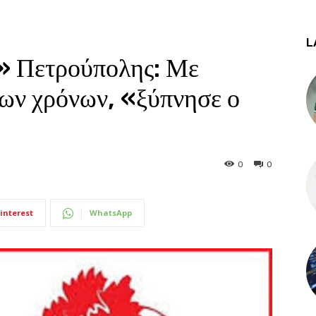
L
» Πετρούπολης: Με
ων χρόνων, «ξύπνησε ο
0
0
interest
WhatsApp