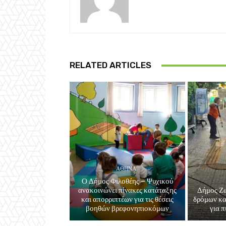
RELATED ARTICLES
ΑΘΗΝΑ
Ο Δήμος Φιλοθέης – Ψυχικού
ανακοινώνει πίνακες κατάταξης
Δήμος Ζ
και απορριπτέων για τις θέσεις
δρόμων κα
βοηθών βρεφονηπιοκόμων
για π