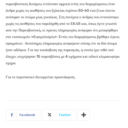
πυροσβεστικές δυνάμεις εντόπισαν αρχικά εντός του διαμερίσματος έναν
άνδρα χωρίς τις αισθήσεις του (ηλικίας περίπου 50-60 ετών) και έπειτα
ανέσυραν το πτώμα μιας γυναίκας. Στη συνέχεια ο άνδρας που εντοπίστηκε
χωρίς τις αισθήσεις του παρελήφθη από το ΕΚΑΒ και, όπως έγινε γνωστό
από την Πυροσβεστική, οι πρώτες πληροφορίες ανέφεραν ότι μεταφέρθηκε
στο νοσοκομείο «Ευαγγελισμός». Εντός του διαμερίσματος βρέθηκε όγκος
πραγμάτων. Ανεπίσημες πληροφορίες αναφέρουν επίσης ότι τα δύο άτομα
ήταν αδέλφια. Για την κατάσβεση της πυρκαγιάς, η οποία έχει τεθεί υπό
έλεγχο, επιχείρησαν 15 πυροσβέστες με 4 οχήματα και ειδικό κλιμακοφόρο
όχημα.
Για το περιστατικό διενεργείται προανάκριση.
Facebook
Twitter